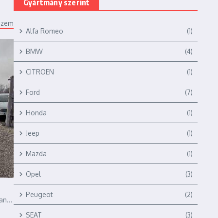
Gyártmány szerint
ézem
Alfa Romeo
(1)
BMW
(4)
CITROEN
(1)
Ford
(7)
Honda
(1)
Jeep
(1)
Mazda
(1)
Opel
(3)
Peugeot
(2)
n...
SEAT
(3)