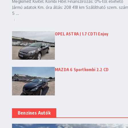
Megkímélt Kivitel: Kombi Hitel Finanszírozás: 0%-tól elvihető
Jármű adatok Km. óra állás: 208 418 km Szállítható szem. szám
5 ...
OPEL ASTRA J 1.7 CDTI Enjoy
MAZDA 6 Sportkombi 2.2 CD
Benzines Autók