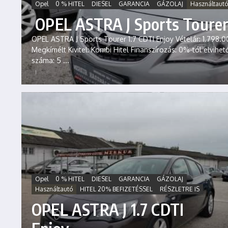
Opel
0 % HITEL
DIESEL
GARANCIA
GÁZOLAJ
Használtautó
OPEL ASTRA J Sports Tourer 
OPEL ASTRA J Sports Tourer 1.7 CDTI Enjoy Vételár: 1.798.00
Megkímélt Kivitel: Kombi Hitel Finanszírozás: 0%-tól elvihe
száma: 5 ...
Opel
0 % HITEL
DIESEL
GARANCIA
GÁZOLAJ
Használtautó
HITEL 20% BEFIZETÉSSEL
RÉSZLETRE IS
OPEL ASTRA J 1.7 CDTI