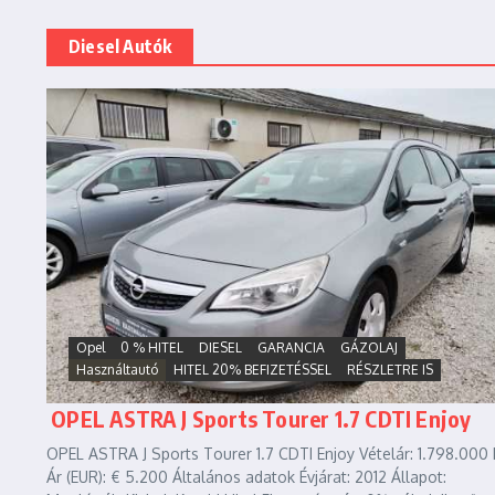
Diesel Autók
Opel
0 % HITEL
DIESEL
GARANCIA
GÁZOLAJ
Használtautó
HITEL 20% BEFIZETÉSSEL
RÉSZLETRE IS
OPEL ASTRA J Sports Tourer 1.7 CDTI Enjoy
OPEL ASTRA J Sports Tourer 1.7 CDTI Enjoy Vételár: 1.798.000 
Ár (EUR): € 5.200 Általános adatok Évjárat: 2012 Állapot: