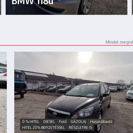
BMW 118d
Mindet megn
0 % HITEL
DIESEL
Ford
GÁZOLAJ
Használtautó
HITEL 20% BEFIZETÉSSEL
RÉSZLETRE IS