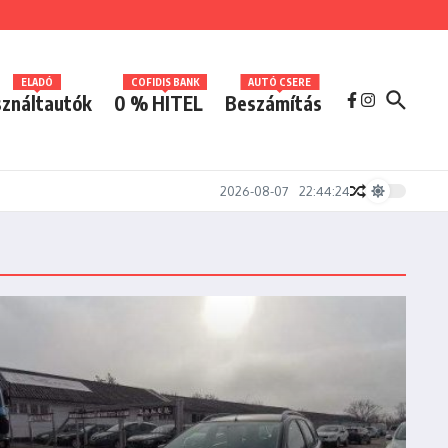
ELADÓ
COFIDIS BANK
AUTÓ CSERE
ználtautók
0 % HITEL
Beszámítás
2026-08-07
22:44:24