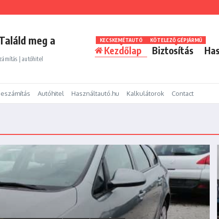
Találd meg a
KECSKEMÉTAUTÓ
KÖTELEZŐ GÉPJÁRMŰ
Kezdőlap
Biztosítás
Has
zámítás | autóhitel
eszámítás
Autóhitel
Használtautó.hu
Kalkulátorok
Contact