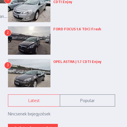
CDTI Enjoy
n...
FORD FOCUS 1.6 TDCi Fresh
2
OPEL ASTRA J 1.7 CDTI Enjoy
3
Latest
Popular
Nincsenek bejegyzések