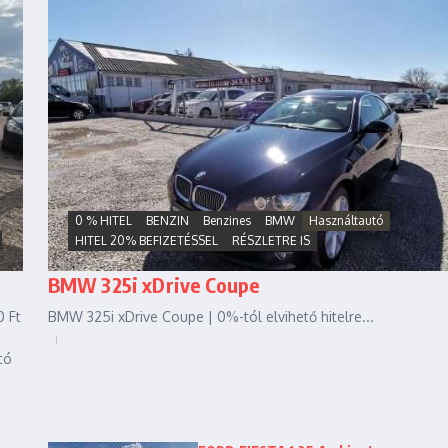
0 % HITEL
BENZIN
Benzines
BMW
Használtautó
HITEL 20% BEFIZETÉSSEL
RÉSZLETRE IS
BMW 325i xDrive Coupe
 Ft
BMW 325i xDrive Coupe | 0%-tól elvihető hitelre...
tó