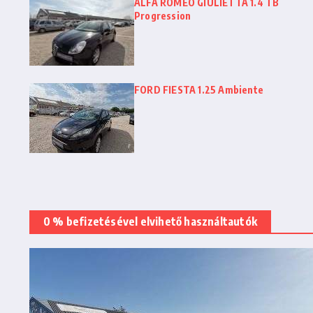
ALFA ROMEO GIULIETTA 1.4 TB
Progression
FORD FIESTA 1.25 Ambiente
0 % befizetésével elvihető használtautók