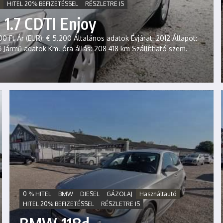
HITEL 20% BEFIZETÉSSEL
RÉSZLETRE IS
1.7 CDTI Enjoy
0 Ft Ár (EUR): € 5.200 Általános adatok Évjárat: 2012 Állapot:
tő Jármű adatok Km. óra állás: 208 418 km Szállítható szem.
0 % HITEL
BMW
DIESEL
GÁZOLAJ
Használtautó
HITEL 20% BEFIZETÉSSEL
RÉSZLETRE IS