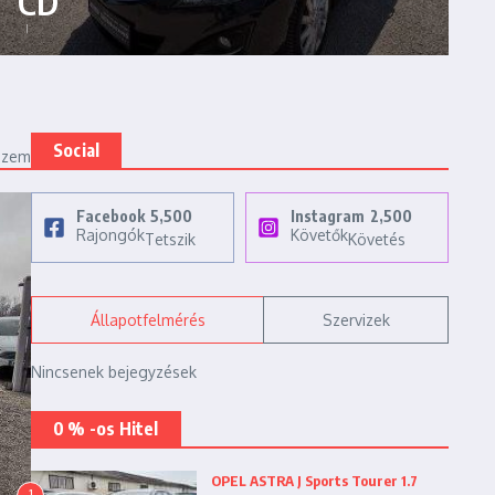
CD
Social
ézem
Facebook
5,500
Instagram
2,500
Rajongók
Követők
Tetszik
Követés
Állapotfelmérés
Szervizek
Nincsenek bejegyzések
0 % -os Hitel
OPEL ASTRA J Sports Tourer 1.7
1