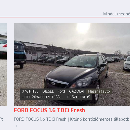
Mindet megn
0 % HITEL
DIESEL
Ford
GÁZOLAJ
Használtautó
HITEL 20% BEFIZETÉSSEL
RÉSZLETRE IS
FORD FOCUS 1.6 TDCi Fresh
Ft
FORD FOCUS 1.6 TDCi Fresh | Kitűnő korróziómentes állapotba