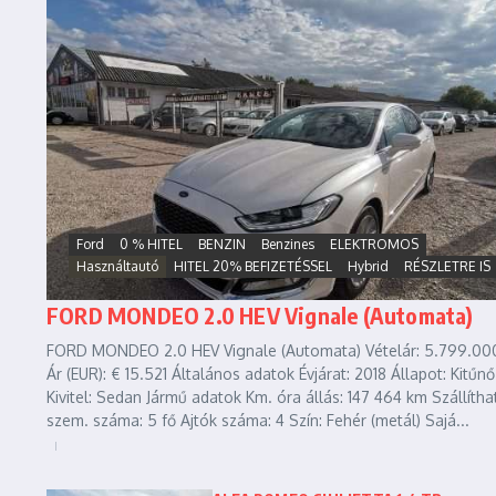
Ford
0 % HITEL
BENZIN
Benzines
ELEKTROMOS
Használtautó
HITEL 20% BEFIZETÉSSEL
Hybrid
RÉSZLETRE IS
FORD MONDEO 2.0 HEV Vignale (Automata)
FORD MONDEO 2.0 HEV Vignale (Automata) Vételár: 5.799.000
Ár (EUR): € 15.521 Általános adatok Évjárat: 2018 Állapot: Kitűnő
Kivitel: Sedan Jármű adatok Km. óra állás: 147 464 km Szállítha
szem. száma: 5 fő Ajtók száma: 4 Szín: Fehér (metál) Sajá...