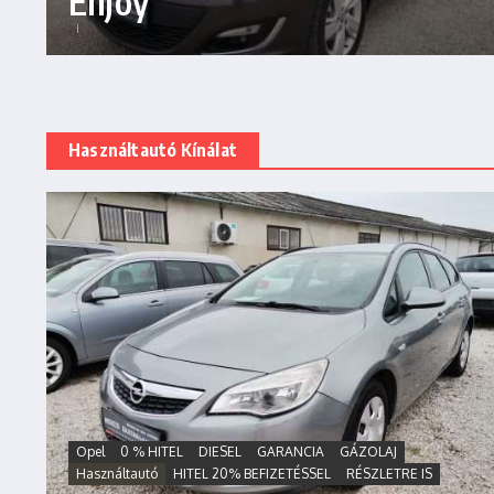
Enjoy
Használtautó Kínálat
Opel
0 % HITEL
DIESEL
GARANCIA
GÁZOLAJ
Használtautó
HITEL 20% BEFIZETÉSSEL
RÉSZLETRE IS