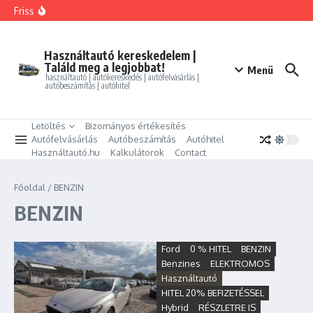
Ugrás a tartalomhoz
FORD MONDEO 2.0 HEV Vignale (Automata)
Friss
BMW 325i xDrive Coupe
BMW 114d Sport Line
ALFA ROMEO GIULIETTA 1.4 TB Progression
PEUGEOT PARTNER Tepee 1.6 HDi Active
Használtautó kereskedelem |
Találd meg a legjobbat!
Menü
használtautó | autókereskedés | autófelvásárlás |
autóbeszámítás | autóhitel
Letöltés
Bizományos értékesítés
Autófelvásárlás
Autóbeszámítás
Autóhitel
Használtautó.hu
Kalkulátorok
Contact
Főoldal
/
BENZIN
BENZIN
Ford
0 % HITEL
BENZIN
Benzines
ELEKTROMOS
Használtautó
HITEL 20% BEFIZETÉSSEL
Hybrid
RÉSZLETRE IS