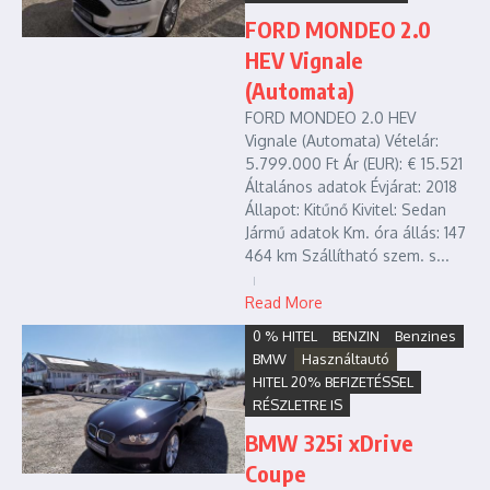
FORD MONDEO 2.0
HEV Vignale
(Automata)
FORD MONDEO 2.0 HEV
Vignale (Automata) Vételár:
5.799.000 Ft Ár (EUR): € 15.521
Általános adatok Évjárat: 2018
Állapot: Kitűnő Kivitel: Sedan
Jármű adatok Km. óra állás: 147
464 km Szállítható szem. s...
Read More
0 % HITEL
BENZIN
Benzines
BMW
Használtautó
HITEL 20% BEFIZETÉSSEL
RÉSZLETRE IS
BMW 325i xDrive
Coupe