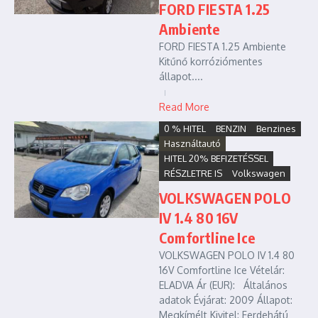
FORD FIESTA 1.25
Ambiente
FORD FIESTA 1.25 Ambiente
Kitűnő korróziómentes
állapot....
Read More
0 % HITEL
BENZIN
Benzines
Használtautó
HITEL 20% BEFIZETÉSSEL
RÉSZLETRE IS
Volkswagen
VOLKSWAGEN POLO
IV 1.4 80 16V
Comfortline Ice
VOLKSWAGEN POLO IV 1.4 80
16V Comfortline Ice Vételár:
ELADVA Ár (EUR): Általános
adatok Évjárat: 2009 Állapot:
Megkímélt Kivitel: Ferdehátú