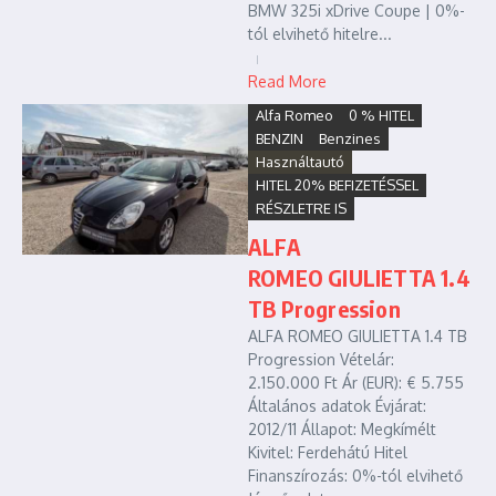
BMW 325i xDrive Coupe | 0%-
tól elvihető hitelre...
Read More
Alfa Romeo
0 % HITEL
BENZIN
Benzines
Használtautó
HITEL 20% BEFIZETÉSSEL
RÉSZLETRE IS
ALFA
ROMEO GIULIETTA 1.4
TB Progression
ALFA ROMEO GIULIETTA 1.4 TB
Progression Vételár:
2.150.000 Ft Ár (EUR): € 5.755
Általános adatok Évjárat:
2012/11 Állapot: Megkímélt
Kivitel: Ferdehátú Hitel
Finanszírozás: 0%-tól elvihető