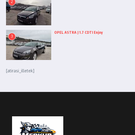
2
OPEL ASTRA J 1.7 CDTI Enjoy
3
[atirasi_illetek]