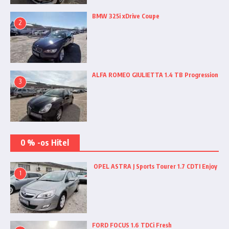
BMW 325i xDrive Coupe
2
ALFA ROMEO GIULIETTA 1.4 TB Progression
3
0 % -os Hitel
OPEL ASTRA J Sports Tourer 1.7 CDTI Enjoy
1
FORD FOCUS 1.6 TDCi Fresh