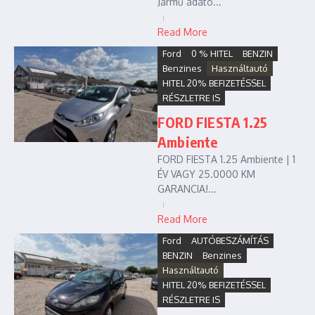
Jármű adato...
Read More
Ford
0 % HITEL
BENZIN
Benzines
Használtautó
HITEL 20% BEFIZETÉSSEL
RÉSZLETRE IS
FORD FIESTA 1.25
Ambiente
FORD FIESTA 1.25 Ambiente | 1
ÉV VAGY 25.0000 KM
GARANCIA!...
Read More
Ford
AUTÓBESZÁMÍTÁS
BENZIN
Benzines
Használtautó
HITEL 20% BEFIZETÉSSEL
RÉSZLETRE IS