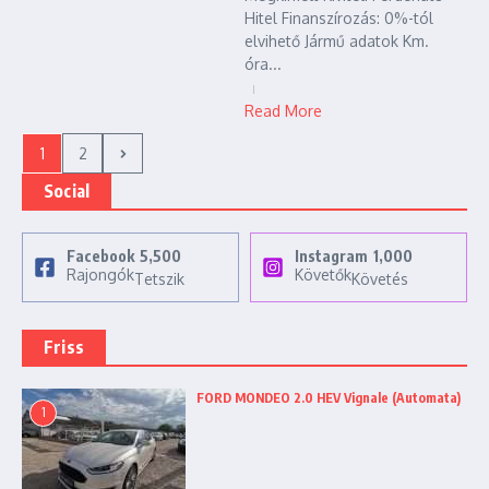
Hitel Finanszírozás: 0%-tól
elvihető Jármű adatok Km.
óra...
Read More
1
2
Social
Facebook
5,500
Instagram
1,000
Rajongók
Követők
Tetszik
Követés
Friss
FORD MONDEO 2.0 HEV Vignale (Automata)
1