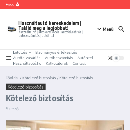
Ugrás a tartalomhoz
FORD MONDEO 2.0 HEV Vignale (Automata)
Friss
BMW 325i xDrive Coupe
BMW 114d Sport Line
ALFA ROMEO GIULIETTA 1.4 TB Progression
PEUGEOT PARTNER Tepee 1.6 HDi Active
Használtautó kereskedelem |
Találd meg a legjobbat!
Menü
használtautó | autókereskedés | autófelvásárlás |
autóbeszámítás | autóhitel
Letöltés
Bizományos értékesítés
Autófelvásárlás
Autóbeszámítás
Autóhitel
Használtautó.hu
Kalkulátorok
Contact
Főoldal
/
Kötelező biztosítás
/
Kötelező biztosítás
Kötelező biztosítás
Kötelező biztosítás
Szerző