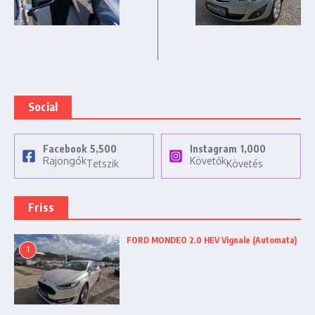
Social
Facebook
5,500
Instagram
1,000
Rajongók
Követők
Tetszik
Követés
Friss
FORD MONDEO 2.0 HEV Vignale (Automata)
1