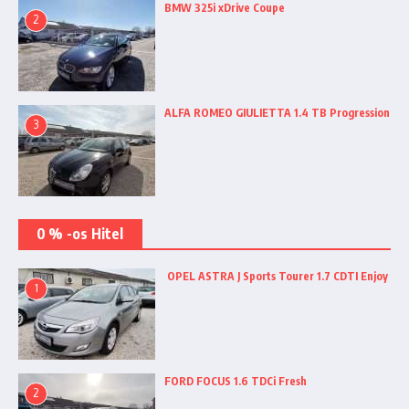
BMW 325i xDrive Coupe
2
ALFA ROMEO GIULIETTA 1.4 TB Progression
3
0 % -os Hitel
OPEL ASTRA J Sports Tourer 1.7 CDTI Enjoy
1
FORD FOCUS 1.6 TDCi Fresh
2