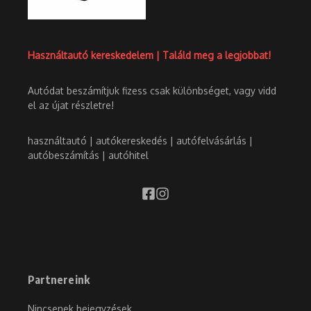
Használtautó kereskedelem | Találd meg a legjobbat!
Autódat beszámítjuk fizess csak különbséget, vagy vidd
el az újat részletre!
használtautó | autókereskedés | autófelvásárlás |
autóbeszámítás | autóhitel
Partnereink
Nincsenek bejegyzések