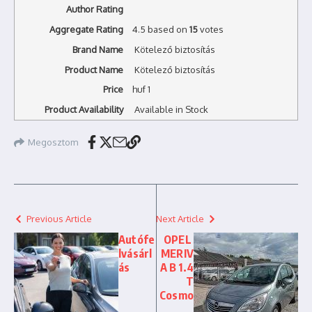
Author Rating
Aggregate Rating
4.5
based on
15
votes
Brand Name
Kötelező biztosítás
Product Name
Kötelező biztosítás
Price
huf
1
Product Availability
Available in Stock
Megosztom
Previous Article
Next Article
Autófe
OPEL
lvásárl
MERIV
ás
A B 1.4
T
Cosmo