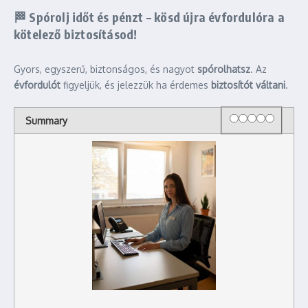
🏁
Spórolj időt és pénzt – kösd újra évfordulóra a
kötelező biztosításod!
Gyors, egyszerű, biztonságos, és nagyot
spórolhatsz
. Az
évfordulót
figyeljük, és jelezzük ha érdemes
biztosítót váltani
.
Rating
1 star
2 stars
3 stars
4 stars
5 stars
Summary