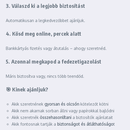
3. Válaszd ki a legjobb biztosítást
Automatikusan a legkedvezőbbet ajánljuk.
4. Kösd meg online, percek alatt
Bankkártyás fizetés vagy átutalás – ahogy szeretnéd.
5. Azonnal megkapod a fedezetigazolást
Máris biztosítva vagy, nincs több teendőd.
🎯
Kinek ajánljuk?
Akik szeretnének
gyorsan és olcsón
kötelezőt kötni
Akik nem akarnak sorban állni vagy papírokkal bajlódni
Akik szeretnék
összehasonlítani
a biztosítók ajánlatait
Akik fontosnak tartják a
biztonságot és átláthatóságo
t