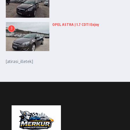
OPEL ASTRA J 1.7 CDTI Enjoy
3
[atirasi_illetek]