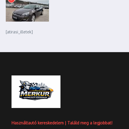
[atirasi_illetek]
Használtautó kereskedelem | Találd meg a legjobbat!