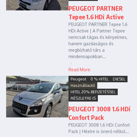
PEUGEOT PARTNER
Tepee 1.6 HDi Active
PEUGEOT PARTNER Tepee 1.6
HDi Active | A Partner Tepee
nemcsak tágas és kényelmes,
hanem gazdaságos és
megbízható társ a
mindennapokban...
Read More
Peugeot
0 % HITEL
DIESEL
Használtautó
HITEL 20% BEFIZETÉSSEL
RÉSZLETRE IS
PEUGEOT 3008 1.6 HDi
Confort Pack
PEUGEOT 3008 1.6 HDi Confort
Pack | Hitelre is önerő nélkül...