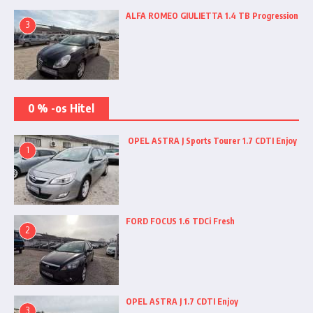
ALFA ROMEO GIULIETTA 1.4 TB Progression
3
0 % -os Hitel
OPEL ASTRA J Sports Tourer 1.7 CDTI Enjoy
1
FORD FOCUS 1.6 TDCi Fresh
2
OPEL ASTRA J 1.7 CDTI Enjoy
3