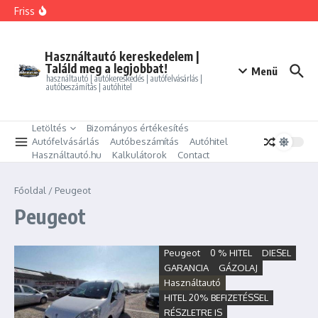
Ugrás a tartalomhoz
FORD MONDEO 2.0 HEV Vignale (Automata)
Friss
BMW 325i xDrive Coupe
BMW 114d Sport Line
ALFA ROMEO GIULIETTA 1.4 TB Progression
PEUGEOT PARTNER Tepee 1.6 HDi Active
Használtautó kereskedelem |
Találd meg a legjobbat!
Menü
használtautó | autókereskedés | autófelvásárlás |
autóbeszámítás | autóhitel
Letöltés
Bizományos értékesítés
Autófelvásárlás
Autóbeszámítás
Autóhitel
Használtautó.hu
Kalkulátorok
Contact
Főoldal
/
Peugeot
Peugeot
Peugeot
0 % HITEL
DIESEL
GARANCIA
GÁZOLAJ
Használtautó
HITEL 20% BEFIZETÉSSEL
RÉSZLETRE IS