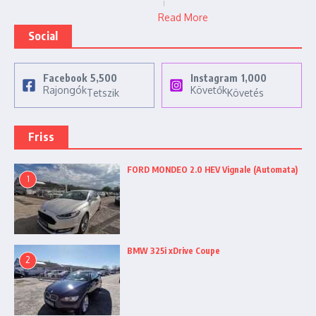
Read More
Social
Facebook
5,500
Instagram
1,000
Rajongók
Követők
Tetszik
Követés
Friss
FORD MONDEO 2.0 HEV Vignale (Automata)
1
BMW 325i xDrive Coupe
2