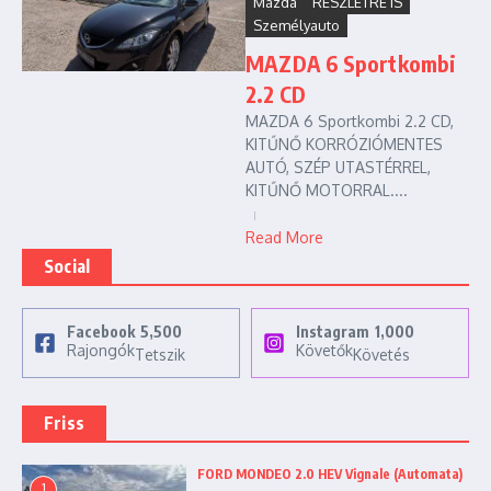
Mazda
RÉSZLETRE IS
Személyauto
MAZDA 6 Sportkombi
2.2 CD
MAZDA 6 Sportkombi 2.2 CD,
KITŰNŐ KORRÓZIÓMENTES
AUTÓ, SZÉP UTASTÉRREL,
KITŰNŐ MOTORRAL....
Read More
Social
Facebook
5,500
Instagram
1,000
Rajongók
Követők
Tetszik
Követés
Friss
FORD MONDEO 2.0 HEV Vignale (Automata)
1