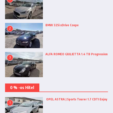
BMW 325i xDrive Coupe
2
ALFA ROMEO GIULIETTA 1.4 TB Progression
3
0 % -os Hitel
OPEL ASTRA J Sports Tourer 1.7 CDTI Enjoy
1