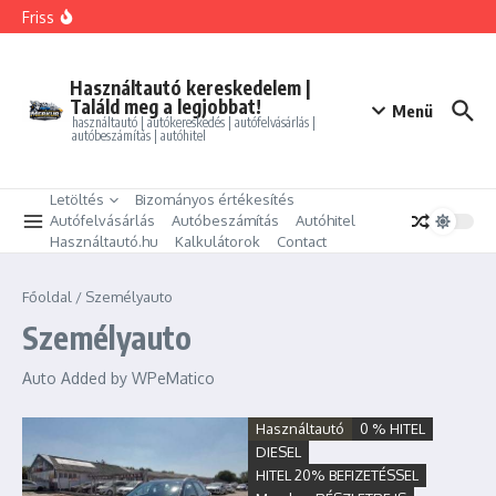
Ugrás a tartalomhoz
FORD MONDEO 2.0 HEV Vignale (Automata)
Friss
BMW 325i xDrive Coupe
BMW 114d Sport Line
ALFA ROMEO GIULIETTA 1.4 TB Progression
PEUGEOT PARTNER Tepee 1.6 HDi Active
Használtautó kereskedelem |
Találd meg a legjobbat!
Menü
használtautó | autókereskedés | autófelvásárlás |
autóbeszámítás | autóhitel
Letöltés
Bizományos értékesítés
Autófelvásárlás
Autóbeszámítás
Autóhitel
Használtautó.hu
Kalkulátorok
Contact
Főoldal
/
Személyauto
Személyauto
Auto Added by WPeMatico
Használtautó
0 % HITEL
DIESEL
HITEL 20% BEFIZETÉSSEL