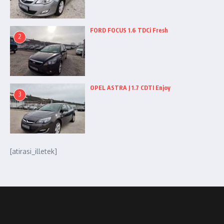
FORD FOCUS 1.6 TDCi Fresh
2
OPEL ASTRA J 1.7 CDTI Enjoy
3
[atirasi_illetek]