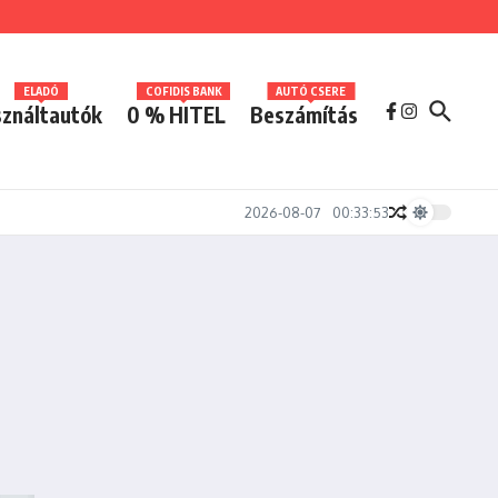
ELADÓ
COFIDIS BANK
AUTÓ CSERE
ználtautók
0 % HITEL
Beszámítás
2026-08-07
00:33:53