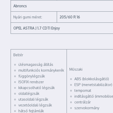
Abroncs
Nyári gumi méret:
205/60 R 16
OPEL ASTRA J 1.7 CDTI Enjoy
Beltér
ülésmagasság állítás
Műszaki
multifunkciós kormánykerék
függönylégzsák
ABS (blokkolásgátló)
ISOFIX rendszer
ESP (menetstabilizátor)
kikapcsolható légzsák
tempomat
oldallégzsák
indításgátló (immobilise
utasoldali légzsák
centrálzár
vezetőoldali légzsák
szervokormány
hátsó fejtámlák