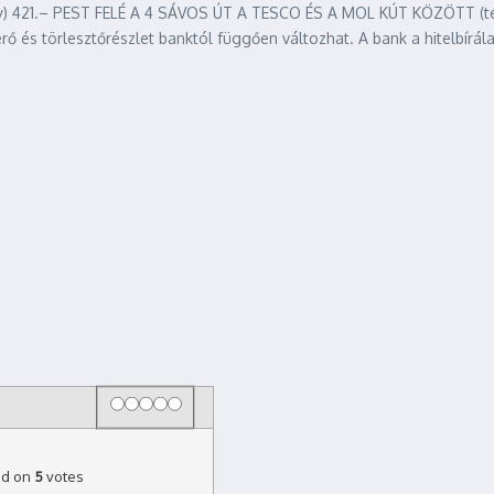
 421.– PEST FELÉ A 4 SÁVOS ÚT A TESCO ÉS A MOL KÚT KÖZÖTT (térké
rő és törlesztőrészlet banktól függően változhat. A bank a hitelbírála
Rating
1 star
2 stars
3 stars
4 stars
5 stars
d on
5
votes