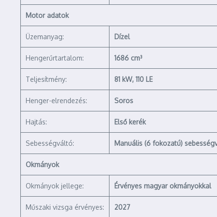
Motor adatok
Üzemanyag:
Dízel
Hengerűrtartalom:
1686 cm³
Teljesítmény:
81 kW, 110 LE
Henger-elrendezés:
Soros
Hajtás:
Első kerék
Sebességváltó:
Manuális (6 fokozatú) sebesség
Okmányok
Okmányok jellege:
Érvényes magyar okmányokkal
Műszaki vizsga érvényes:
2027