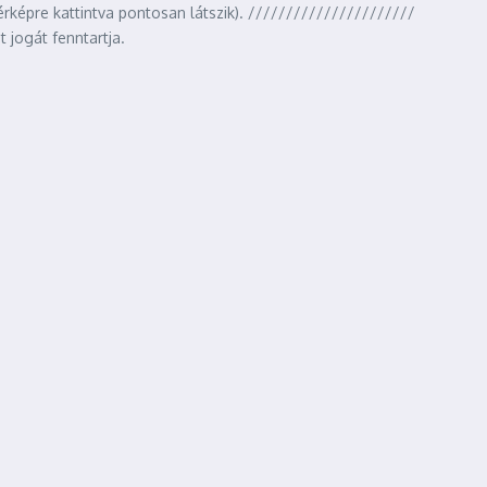
pre kattintva pontosan látszik). //////////////////////
t jogát fenntartja.