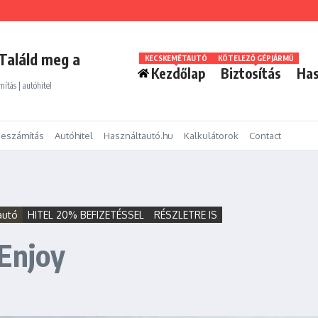
Találd meg a
KECSKEMÉTAUTÓ
KÖTELEZŐ GÉPJÁRMŰ
Kezdőlap
Biztosítás
Has
mítás | autóhitel
eszámítás
Autóhitel
Használtautó.hu
Kalkulátorok
Contact
autó
HITEL 20% BEFIZETÉSSEL
RÉSZLETRE IS
 Enjoy