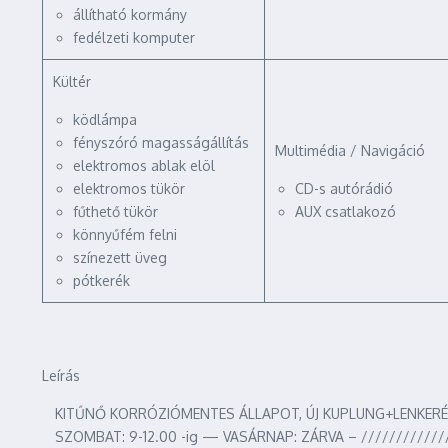
állítható kormány
fedélzeti komputer
Kültér
ködlámpa
fényszóró magasságállítás
Multimédia / Navigáció
elektromos ablak elöl
elektromos tükör
CD-s autórádió
fűthető tükör
AUX csatlakozó
könnyűfém felni
színezett üveg
pótkerék
Leírás
KITŰNŐ KORRÓZIÓMENTES ÁLLAPOT, ÚJ KUPLUNG+LENKERÉK, K
SZOMBAT: 9-12.00 -ig — VASÁRNAP: ZÁRVA – /////////////