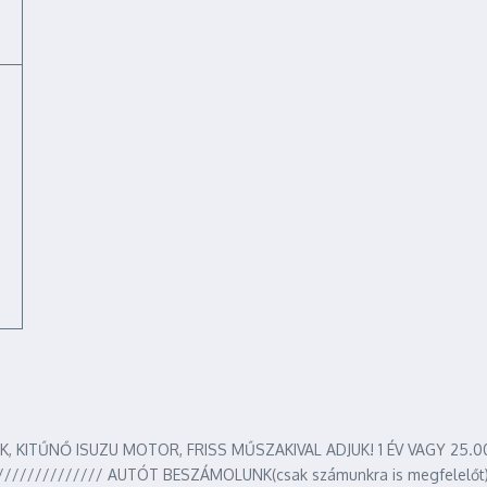
ITŰNŐ ISUZU MOTOR, FRISS MŰSZAKIVAL ADJUK! 1 ÉV VAGY 25.000 
///////////// AUTÓT BESZÁMOLUNK(csak számunkra is megfelelőt)!