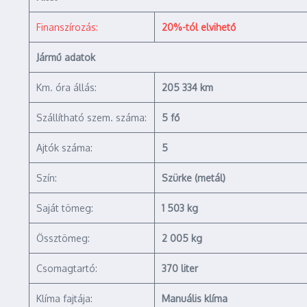
Finanszírozás:
20%-tól elvihető
Jármű adatok
Km. óra állás:
205 334 km
Szállítható szem. száma:
5 fő
Ajtók száma:
5
Szín:
Szürke (metál)
Saját tömeg:
1 503 kg
Össztömeg:
2 005 kg
Csomagtartó:
370 liter
Klíma fajtája:
Manuális klíma