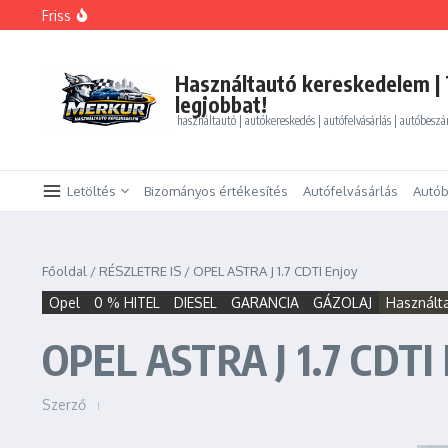
Ugrás a tartalomhoz
Friss
FORD MONDEO 2.0 HEV Vignale (Automata)
BMW 325i xDrive Coupe
BMW 114d Sport Line
ALFA ROMEO GIULIETTA 1.4 TB Progression
Használtautó kereskedelem | 
PEUGEOT PARTNER Tepee 1.6 HDi Active
legjobbat!
használtautó | autókereskedés | autófelvásárlás | autóbeszá
Letöltés
Bizományos értékesítés
Autófelvásárlás
Autób
Főoldal
/
RÉSZLETRE IS
/
OPEL ASTRA J 1.7 CDTI Enjoy
Opel
0 % HITEL
DIESEL
GARANCIA
GÁZOLAJ
Használt
OPEL ASTRA J 1.7 CDTI
Szerző