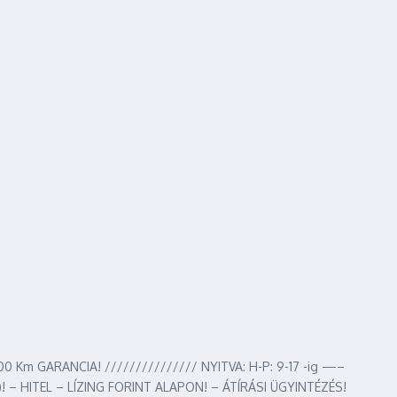
Km GARANCIA! /////////////// NYITVA: H-P: 9-17 -ig —–
 – HITEL – LÍZING FORINT ALAPON! – ÁTÍRÁSI ÜGYINTÉZÉS!