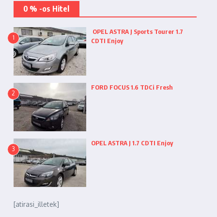
0 % -os Hitel
OPEL ASTRA J Sports Tourer 1.7
1
CDTI Enjoy
FORD FOCUS 1.6 TDCi Fresh
2
OPEL ASTRA J 1.7 CDTI Enjoy
3
[atirasi_illetek]