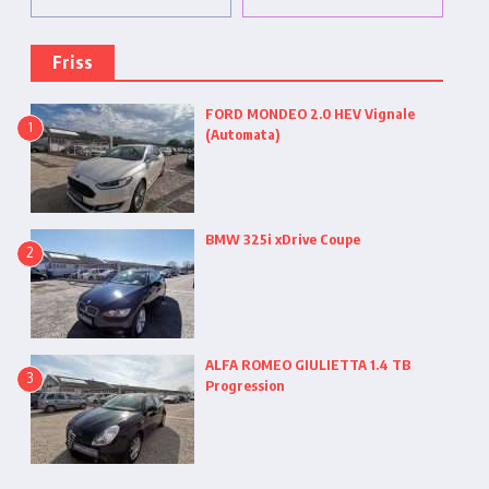
Friss
FORD MONDEO 2.0 HEV Vignale
1
(Automata)
BMW 325i xDrive Coupe
2
ALFA ROMEO GIULIETTA 1.4 TB
3
Progression