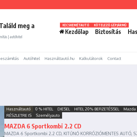
Találd meg a
KECSKEMÉTAUTÓ
KÖTELEZŐ GÉPJÁRMŰ
Kezdőlap
Biztosítás
Has
mítás | autóhitel
eszámítás
Autóhitel
Használtautó.hu
Kalkulátorok
Contact
Használtautó
0 % HITEL
DIESEL
HITEL 20% BEFIZETÉSSEL
Mazda
RÉSZLETRE IS
Személyauto
MAZDA 6 Sportkombi 2.2 CD
MAZDA 6 Sportkombi 2.2 CD, KITŰNŐ KORRÓZIÓMENTES AUTÓ, S