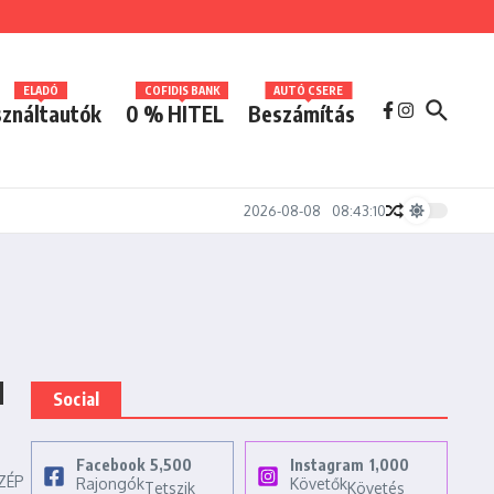
ELADÓ
COFIDIS BANK
AUTÓ CSERE
ználtautók
0 % HITEL
Beszámítás
2026-08-08
08:43:10
Social
Facebook
5,500
Instagram
1,000
ZÉP
Rajongók
Követők
Tetszik
Követés