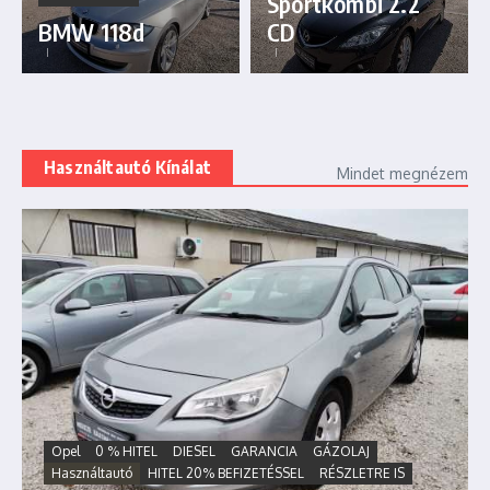
Sportkombi 2.2
BMW 118d
CD
Használtautó Kínálat
Mindet megnézem
Opel
0 % HITEL
DIESEL
GARANCIA
GÁZOLAJ
Használtautó
HITEL 20% BEFIZETÉSSEL
RÉSZLETRE IS