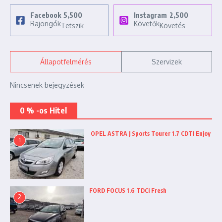
Facebook
5,500
Instagram
2,500
Rajongók
Követők
Tetszik
Követés
Állapotfelmérés
Szervizek
Nincsenek bejegyzések
0 % -os Hitel
OPEL ASTRA J Sports Tourer 1.7 CDTI Enjoy
1
FORD FOCUS 1.6 TDCi Fresh
2