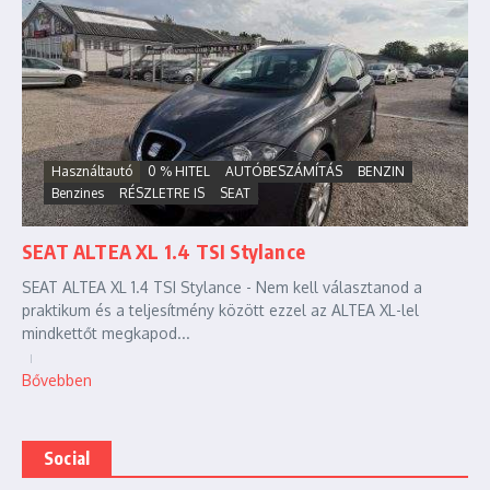
Használtautó
0 % HITEL
AUTÓBESZÁMÍTÁS
BENZIN
Benzines
RÉSZLETRE IS
SEAT
SEAT ALTEA XL 1.4 TSI Stylance
SEAT ALTEA XL 1.4 TSI Stylance - Nem kell választanod a
praktikum és a teljesítmény között ezzel az ALTEA XL-lel
mindkettőt megkapod...
Bővebben
Social