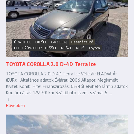
0 % HITEL
DIESEL
GÁZOLAJ
Használtautó
HITEL 20% BEFIZETÉSSEL
RÉSZLETRE IS
Toyota
TOYOTA COROLLA 2.0 D-4D Terra Ice
TOYOTA COROLLA 2.0 D-4D Terra Ice Vételár: ELADVA Ár
(EUR): Általános adatok Évjárat: 2006 Állapot: Megkímélt
Kivitel: Kombi Hitel Finanszírozás: 0%-tól elvihető Jármű adatok
Km. óra állás: 179 701 km Szállítható szem. száma: 5 ...
Bővebben