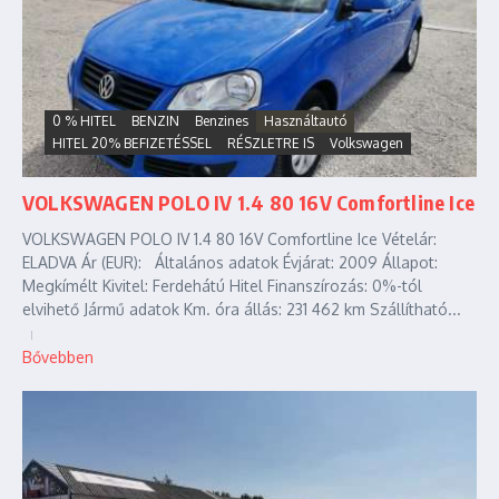
0 % HITEL
BENZIN
Benzines
Használtautó
HITEL 20% BEFIZETÉSSEL
RÉSZLETRE IS
Volkswagen
VOLKSWAGEN POLO IV 1.4 80 16V Comfortline Ice
VOLKSWAGEN POLO IV 1.4 80 16V Comfortline Ice Vételár:
ELADVA Ár (EUR): Általános adatok Évjárat: 2009 Állapot:
Megkímélt Kivitel: Ferdehátú Hitel Finanszírozás: 0%-tól
elvihető Jármű adatok Km. óra állás: 231 462 km Szállítható...
Bővebben