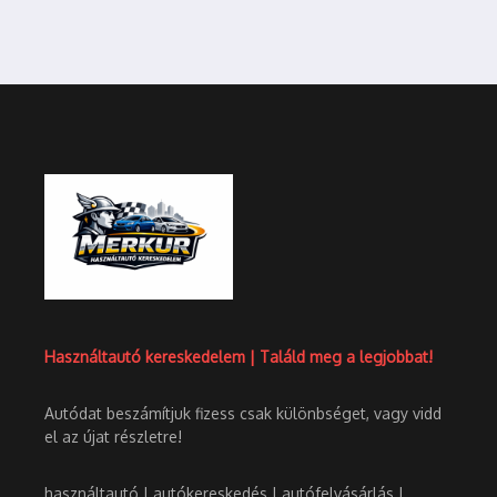
Használtautó kereskedelem | Találd meg a legjobbat!
Autódat beszámítjuk fizess csak különbséget, vagy vidd
el az újat részletre!
használtautó | autókereskedés | autófelvásárlás |