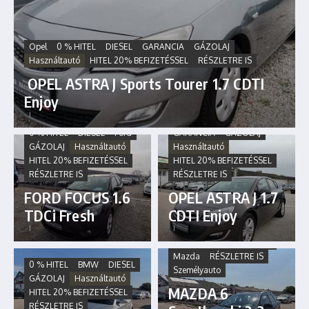
Opel
0 % HITEL
DIESEL
GARANCIA
GÁZOLAJ
Használtautó
HITEL 20% BEFIZETÉSSEL
RÉSZLETRE IS
OPEL ASTRA J Sports Tourer 1.7 CDTI
Enjoy
Opel
0 % HITEL
DIESEL
0 % HITEL
DIESEL
Ford
GARANCIA
GÁZOLAJ
GÁZOLAJ
Használtautó
Használtautó
HITEL 20% BEFIZETÉSSEL
HITEL 20% BEFIZETÉSSEL
RÉSZLETRE IS
RÉSZLETRE IS
FORD FOCUS 1.6
OPEL ASTRA J 1.7
TDCi Fresh
CDTI Enjoy
Használtautó
0 % HITEL
DIESEL
HITEL 20% BEFIZETÉSSEL
Mazda
RÉSZLETRE IS
0 % HITEL
BMW
DIESEL
Személyauto
GÁZOLAJ
Használtautó
MAZDA 6
HITEL 20% BEFIZETÉSSEL
RÉSZLETRE IS