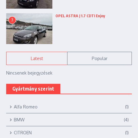
OPEL ASTRA J 1.7 CDTI Enjoy
3
Latest
Popular
Nincsenek bejegyzések
Gyártmány szerint
Alfa Romeo
(1)
BMW
(4)
CITROEN
(1)