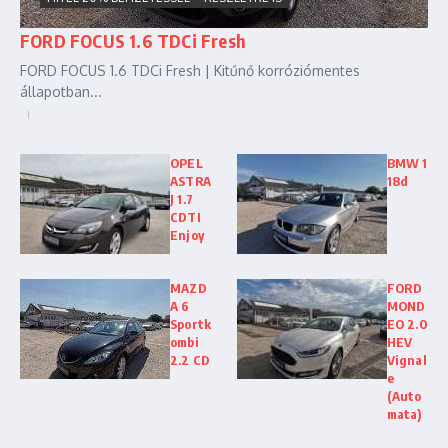
FORD FOCUS 1.6 TDCi Fresh
FORD FOCUS 1.6 TDCi Fresh | Kitűnő korróziómentes
állapotban...
OPEL
BMW 1
ASTRA
18d
J 1.7
CDTI
Enjoy
MAZD
FORD
A 6
MOND
Sportk
EO 2.0
ombi
HEV
2.2 CD
Vignal
e
(Auto
mata)