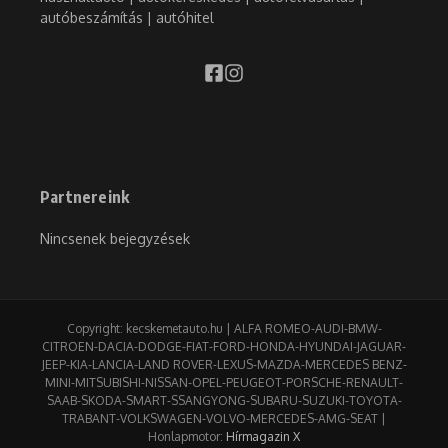
autóbeszámítás | autóhitel
Partnereink
Nincsenek bejegyzések
Copyright: kecskemetauto.hu | ALFA ROMEO-AUDI-BMW-
CITROEN-DACIA-DODGE-FIAT-FORD-HONDA-HYUNDAI-JAGUAR-
JEEP-KIA-LANCIA-LAND ROVER-LEXUS-MAZDA-MERCEDES BENZ-
MINI-MITSUBISHI-NISSAN-OPEL-PEUGEOT-PORSCHE-RENAULT-
SAAB-SKODA-SMART-SSANGYONG-SUBARU-SUZUKI-TOYOTA-
TRABANT-VOLKSWAGEN-VOLVO-MERCEDES-AMG-SEAT |
Honlapmotor:
Hírmagazin X