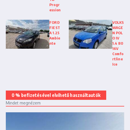
Progr
ession
FORD
VOLKS
FIEST
WAGE
A 1.25
N POL
Ambie
O IV
nte
1.4 80
16V
Comfo
rtline
Ice
0 % befizetésével elvihető használtautók
Mindet megnézem