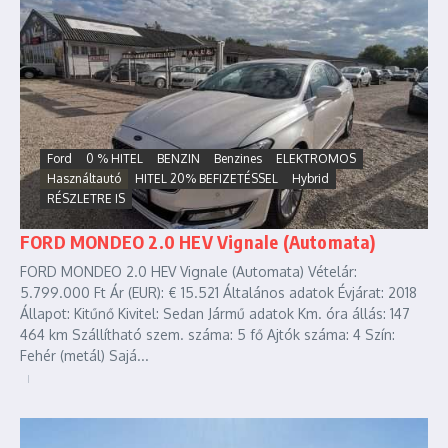
Ford
0 % HITEL
BENZIN
Benzines
ELEKTROMOS
Használtautó
HITEL 20% BEFIZETÉSSEL
Hybrid
RÉSZLETRE IS
FORD MONDEO 2.0 HEV Vignale (Automata)
FORD MONDEO 2.0 HEV Vignale (Automata) Vételár:
5.799.000 Ft Ár (EUR): € 15.521 Általános adatok Évjárat: 2018
Állapot: Kitűnő Kivitel: Sedan Jármű adatok Km. óra állás: 147
464 km Szállítható szem. száma: 5 fő Ajtók száma: 4 Szín:
Fehér (metál) Sajá...