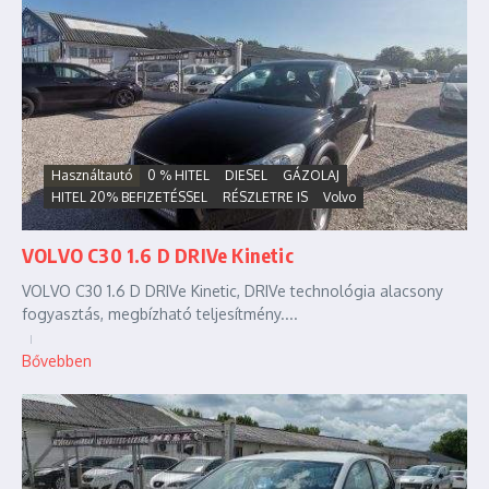
Használtautó
0 % HITEL
DIESEL
GÁZOLAJ
HITEL 20% BEFIZETÉSSEL
RÉSZLETRE IS
Volvo
VOLVO C30 1.6 D DRIVe Kinetic
VOLVO C30 1.6 D DRIVe Kinetic, DRIVe technológia alacsony
fogyasztás, megbízható teljesítmény....
Bővebben