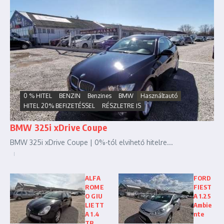
0 % HITEL
BENZIN
Benzines
BMW
Használtautó
HITEL 20% BEFIZETÉSSEL
RÉSZLETRE IS
BMW 325i xDrive Coupe
BMW 325i xDrive Coupe | 0%-tól elvihető hitelre...
ALFA
FORD
ROME
FIEST
O GIU
A 1.25
LIETT
Ambie
A 1.4
nte
TB