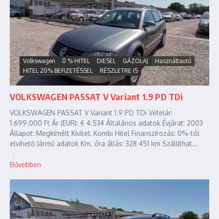
Volkswagen
0 % HITEL
DIESEL
GÁZOLAJ
Használtautó
HITEL 20% BEFIZETÉSSEL
RÉSZLETRE IS
VOLKSWAGEN PASSAT V Variant 1.9 PD TDi
VOLKSWAGEN PASSAT V Variant 1.9 PD TDi Vételár:
1.699.000 Ft Ár (EUR): € 4.534 Általános adatok Évjárat: 2003
Állapot: Megkímélt Kivitel: Kombi Hitel Finanszírozás: 0%-tól
elvihető Jármű adatok Km. óra állás: 328 451 km Szállíthat...
Bővebben