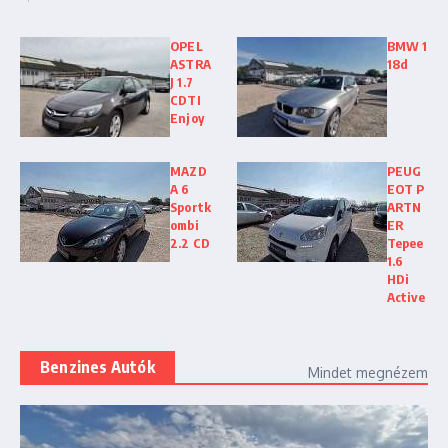
OPEL
BMW 1
ASTRA
18d
J 1.7
CDTI
Enjoy
MAZD
PEUG
A 6
EOT P
Sportk
ARTN
ombi
ER
2.2 CD
Tepee
1.6
HDi
Active
Benzines Autók
Mindet megnézem