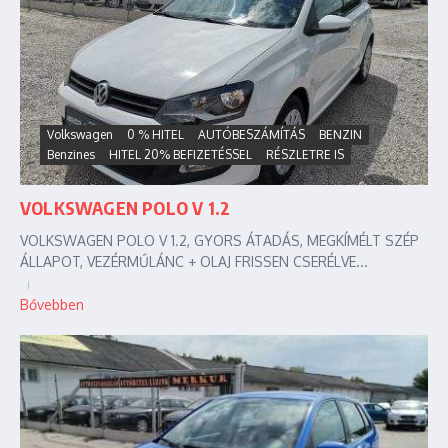
Volkswagen
0 % HITEL
AUTÓBESZÁMÍTÁS
BENZIN
Benzines
HITEL 20% BEFIZETÉSSEL
RÉSZLETRE IS
VOLKSWAGEN POLO V 1.2
VOLKSWAGEN POLO V 1.2, GYORS ÁTADÁS, MEGKÍMÉLT SZÉP
ÁLLAPOT, VEZÉRMŰLÁNC + OLAJ FRISSEN CSERÉLVE...
Bővebben