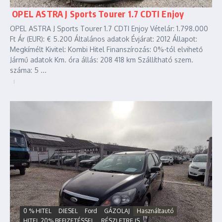
OPEL ASTRA J Sports Tourer 1.7 CDTI Enjoy
OPEL ASTRA J Sports Tourer 1.7 CDTI Enjoy Vételár: 1.798.000
Ft Ár (EUR): € 5.200 Általános adatok Évjárat: 2012 Állapot:
Megkímélt Kivitel: Kombi Hitel Finanszírozás: 0%-tól elvihető
Jármű adatok Km. óra állás: 208 418 km Szállítható szem.
száma: 5 ...
0 % HITEL
DIESEL
Ford
GÁZOLAJ
Használtautó
HITEL 20% BEFIZETÉSSEL
RÉSZLETRE IS