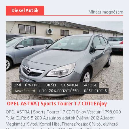
Diesel Autók
Mindet megnézem
Opel
0 % HITEL
DIESEL
GARANCIA
GÁZOLAJ
Használtautó
HITEL 20% BEFIZETÉSSEL
RÉSZLETRE IS
OPEL ASTRA J Sports Tourer 1.7 CDTI Enjoy
OPEL ASTRA J Sports Tourer 1.7 CDTI Enjoy Vételár: 1.798.000
Ft Ár (EUR): € 5.200 Általános adatok Évjárat: 2012 Állapot:
Megkímélt Kivitel: Kombi Hitel Finanszírozás: 0%-tól elvihető