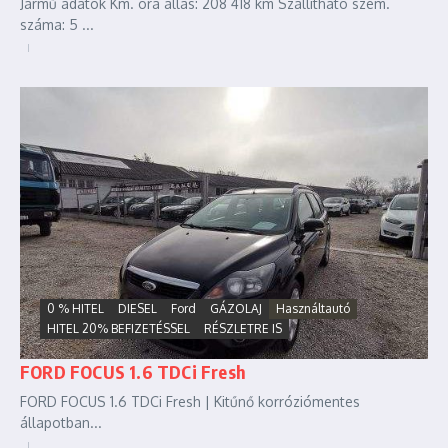
Jármű adatok Km. óra állás: 208 418 km Szállítható szem.
száma: 5 ...
0 % HITEL
DIESEL
Ford
GÁZOLAJ
Használtautó
HITEL 20% BEFIZETÉSSEL
RÉSZLETRE IS
FORD FOCUS 1.6 TDCi Fresh
FORD FOCUS 1.6 TDCi Fresh | Kitűnő korróziómentes
állapotban...