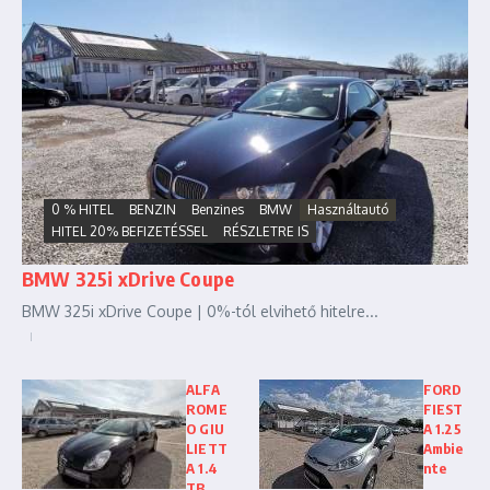
0 % HITEL
BENZIN
Benzines
BMW
Használtautó
HITEL 20% BEFIZETÉSSEL
RÉSZLETRE IS
BMW 325i xDrive Coupe
BMW 325i xDrive Coupe | 0%-tól elvihető hitelre...
ALFA
FORD
ROME
FIEST
O GIU
A 1.25
LIETT
Ambie
A 1.4
nte
TB