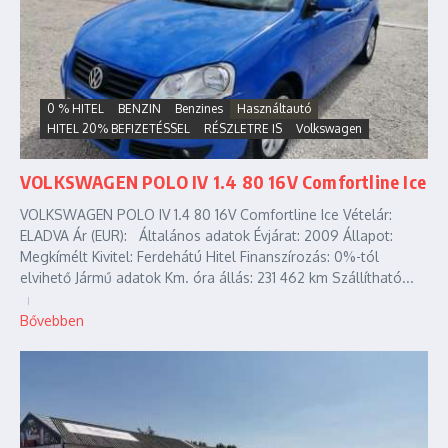
0 % HITEL
BENZIN
Benzines
Használtautó
HITEL 20% BEFIZETÉSSEL
RÉSZLETRE IS
Volkswagen
VOLKSWAGEN POLO IV 1.4 80 16V Comfortline Ice
VOLKSWAGEN POLO IV 1.4 80 16V Comfortline Ice Vételár:
ELADVA Ár (EUR): Általános adatok Évjárat: 2009 Állapot:
Megkímélt Kivitel: Ferdehátú Hitel Finanszírozás: 0%-tól
elvihető Jármű adatok Km. óra állás: 231 462 km Szállítható...
Bővebben