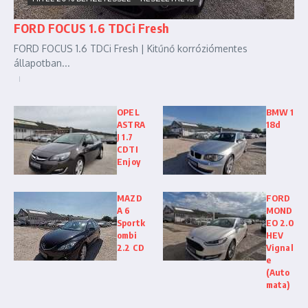
FORD FOCUS 1.6 TDCi Fresh
FORD FOCUS 1.6 TDCi Fresh | Kitűnő korróziómentes
állapotban...
OPEL
BMW 1
ASTRA
18d
J 1.7
CDTI
Enjoy
MAZD
FORD
A 6
MOND
Sportk
EO 2.0
ombi
HEV
2.2 CD
Vignal
e
(Auto
mata)