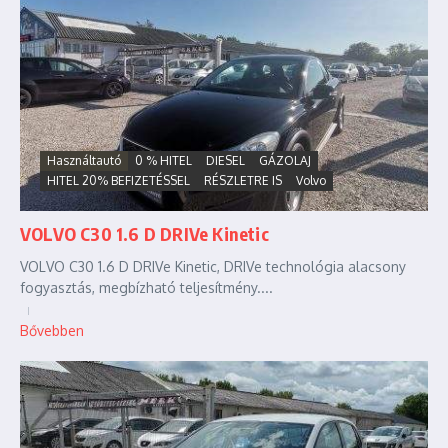
Használtautó
0 % HITEL
DIESEL
GÁZOLAJ
HITEL 20% BEFIZETÉSSEL
RÉSZLETRE IS
Volvo
VOLVO C30 1.6 D DRIVe Kinetic
VOLVO C30 1.6 D DRIVe Kinetic, DRIVe technológia alacsony
fogyasztás, megbízható teljesítmény....
Bővebben