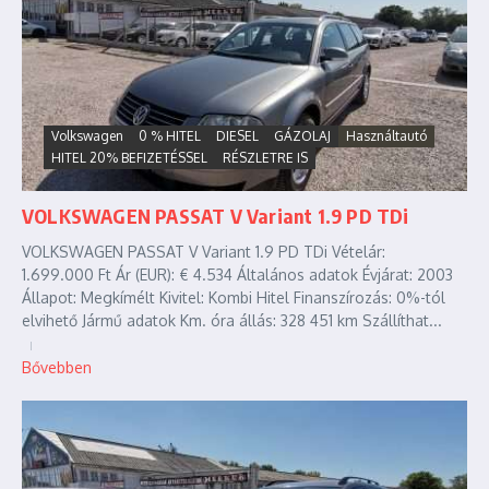
Volkswagen
0 % HITEL
DIESEL
GÁZOLAJ
Használtautó
HITEL 20% BEFIZETÉSSEL
RÉSZLETRE IS
VOLKSWAGEN PASSAT V Variant 1.9 PD TDi
VOLKSWAGEN PASSAT V Variant 1.9 PD TDi Vételár:
1.699.000 Ft Ár (EUR): € 4.534 Általános adatok Évjárat: 2003
Állapot: Megkímélt Kivitel: Kombi Hitel Finanszírozás: 0%-tól
elvihető Jármű adatok Km. óra állás: 328 451 km Szállíthat...
Bővebben