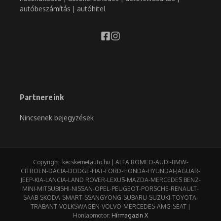
autóbeszámítás | autóhitel
Partnereink
Nincsenek bejegyzések
Copyright: kecskemetauto.hu | ALFA ROMEO-AUDI-BMW-
CITROEN-DACIA-DODGE-FIAT-FORD-HONDA-HYUNDAI-JAGUAR-
JEEP-KIA-LANCIA-LAND ROVER-LEXUS-MAZDA-MERCEDES BENZ-
MINI-MITSUBISHI-NISSAN-OPEL-PEUGEOT-PORSCHE-RENAULT-
SAAB-SKODA-SMART-SSANGYONG-SUBARU-SUZUKI-TOYOTA-
TRABANT-VOLKSWAGEN-VOLVO-MERCEDES-AMG-SEAT |
Honlapmotor:
Hírmagazin X