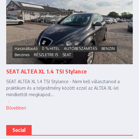
Használtautó
0 % HITEL
AUTÓBESZÁMÍTÁS
BENZIN
Benzines
RÉSZLETRE IS
SEAT
SEAT ALTEA XL 1.4 TSI Stylance
SEAT ALTEA XL 1.4 TSI Stylance - Nem kell választanod a
praktikum és a teljesítmény között ezzel az ALTEA XL-lel
mindkettőt megkapod...
Bővebben
Social