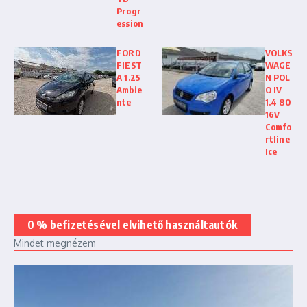
Progr
ession
FORD
VOLKS
FIEST
WAGE
A 1.25
N POL
Ambie
O IV
nte
1.4 80
16V
Comfo
rtline
Ice
0 % befizetésével elvihető használtautók
Mindet megnézem