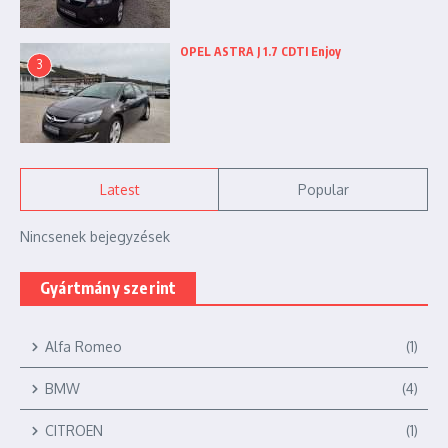
OPEL ASTRA J 1.7 CDTI Enjoy
3
Latest
Popular
Nincsenek bejegyzések
Gyártmány szerint
Alfa Romeo
(1)
BMW
(4)
CITROEN
(1)