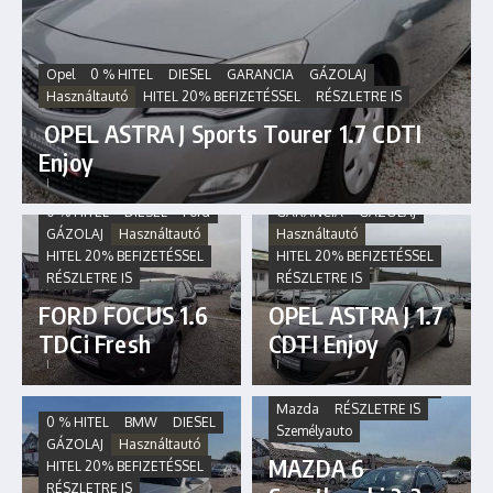
Opel
0 % HITEL
DIESEL
GARANCIA
GÁZOLAJ
Használtautó
HITEL 20% BEFIZETÉSSEL
RÉSZLETRE IS
OPEL ASTRA J Sports Tourer 1.7 CDTI
Enjoy
Opel
0 % HITEL
DIESEL
0 % HITEL
DIESEL
Ford
GARANCIA
GÁZOLAJ
GÁZOLAJ
Használtautó
Használtautó
HITEL 20% BEFIZETÉSSEL
HITEL 20% BEFIZETÉSSEL
RÉSZLETRE IS
RÉSZLETRE IS
FORD FOCUS 1.6
OPEL ASTRA J 1.7
TDCi Fresh
CDTI Enjoy
Használtautó
0 % HITEL
DIESEL
HITEL 20% BEFIZETÉSSEL
Mazda
RÉSZLETRE IS
0 % HITEL
BMW
DIESEL
Személyauto
GÁZOLAJ
Használtautó
MAZDA 6
HITEL 20% BEFIZETÉSSEL
RÉSZLETRE IS