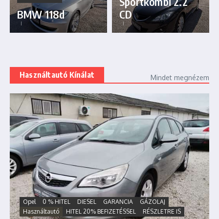
Sportkombi 2.2
BMW 118d
CD
Használtautó Kínálat
Mindet megnézem
Opel
0 % HITEL
DIESEL
GARANCIA
GÁZOLAJ
Használtautó
HITEL 20% BEFIZETÉSSEL
RÉSZLETRE IS