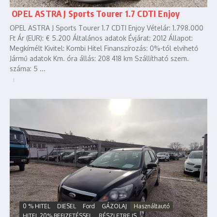
OPEL ASTRA J Sports Tourer 1.7 CDTI Enjoy
OPEL ASTRA J Sports Tourer 1.7 CDTI Enjoy Vételár: 1.798.000
Ft Ár (EUR): € 5.200 Általános adatok Évjárat: 2012 Állapot:
Megkímélt Kivitel: Kombi Hitel Finanszírozás: 0%-tól elvihető
Jármű adatok Km. óra állás: 208 418 km Szállítható szem.
száma: 5 ...
0 % HITEL
DIESEL
Ford
GÁZOLAJ
Használtautó
HITEL 20% BEFIZETÉSSEL
RÉSZLETRE IS