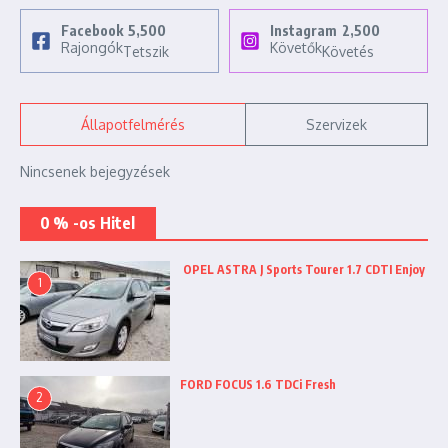
Facebook
5,500
Instagram
2,500
Rajongók
Követők
Tetszik
Követés
Állapotfelmérés
Szervizek
Nincsenek bejegyzések
0 % -os Hitel
OPEL ASTRA J Sports Tourer 1.7 CDTI Enjoy
1
FORD FOCUS 1.6 TDCi Fresh
2