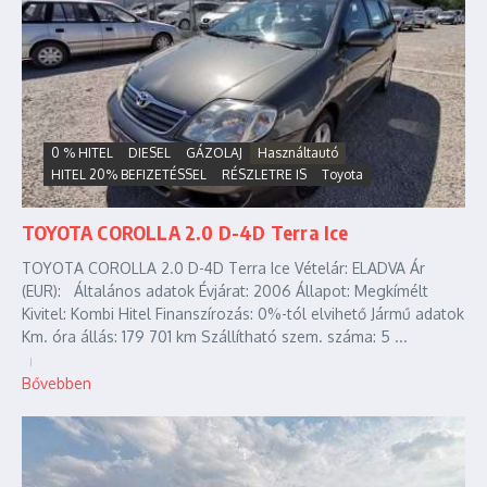
0 % HITEL
DIESEL
GÁZOLAJ
Használtautó
HITEL 20% BEFIZETÉSSEL
RÉSZLETRE IS
Toyota
TOYOTA COROLLA 2.0 D-4D Terra Ice
TOYOTA COROLLA 2.0 D-4D Terra Ice Vételár: ELADVA Ár
(EUR): Általános adatok Évjárat: 2006 Állapot: Megkímélt
Kivitel: Kombi Hitel Finanszírozás: 0%-tól elvihető Jármű adatok
Km. óra állás: 179 701 km Szállítható szem. száma: 5 ...
Bővebben