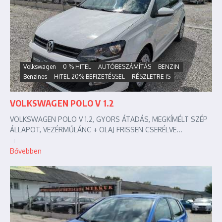
Volkswagen
0 % HITEL
AUTÓBESZÁMÍTÁS
BENZIN
Benzines
HITEL 20% BEFIZETÉSSEL
RÉSZLETRE IS
VOLKSWAGEN POLO V 1.2
VOLKSWAGEN POLO V 1.2, GYORS ÁTADÁS, MEGKÍMÉLT SZÉP
ÁLLAPOT, VEZÉRMŰLÁNC + OLAJ FRISSEN CSERÉLVE...
Bővebben