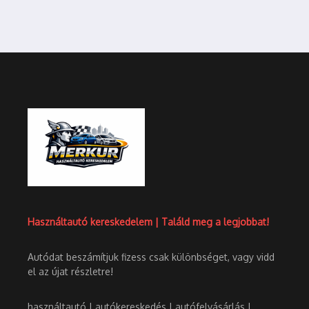
Használtautó kereskedelem | Találd meg a legjobbat!
Autódat beszámítjuk fizess csak különbséget, vagy vidd
el az újat részletre!
használtautó | autókereskedés | autófelvásárlás |