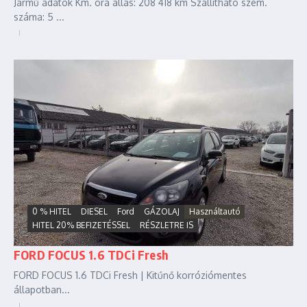
Jármű adatok Km. óra állás: 208 418 km Szállítható szem.
száma: 5 ...
0 % HITEL
DIESEL
Ford
GÁZOLAJ
Használtautó
HITEL 20% BEFIZETÉSSEL
RÉSZLETRE IS
FORD FOCUS 1.6 TDCi Fresh
FORD FOCUS 1.6 TDCi Fresh | Kitűnő korróziómentes
állapotban...