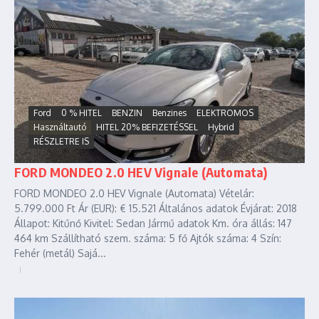
Ford
0 % HITEL
BENZIN
Benzines
ELEKTROMOS
Használtautó
HITEL 20% BEFIZETÉSSEL
Hybrid
RÉSZLETRE IS
FORD MONDEO 2.0 HEV Vignale (Automata)
FORD MONDEO 2.0 HEV Vignale (Automata) Vételár:
5.799.000 Ft Ár (EUR): € 15.521 Általános adatok Évjárat: 2018
Állapot: Kitűnő Kivitel: Sedan Jármű adatok Km. óra állás: 147
464 km Szállítható szem. száma: 5 fő Ajtók száma: 4 Szín:
Fehér (metál) Sajá...