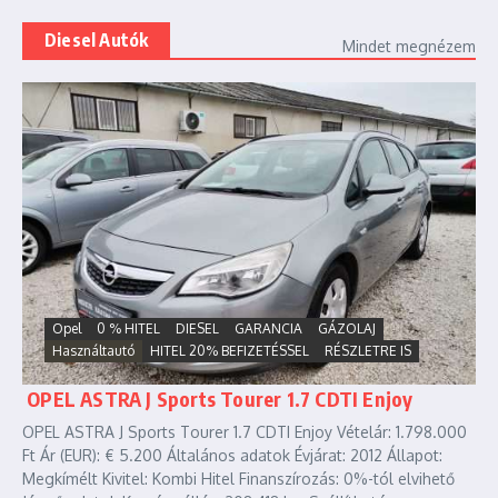
Diesel Autók
Mindet megnézem
Opel
0 % HITEL
DIESEL
GARANCIA
GÁZOLAJ
Használtautó
HITEL 20% BEFIZETÉSSEL
RÉSZLETRE IS
OPEL ASTRA J Sports Tourer 1.7 CDTI Enjoy
OPEL ASTRA J Sports Tourer 1.7 CDTI Enjoy Vételár: 1.798.000
Ft Ár (EUR): € 5.200 Általános adatok Évjárat: 2012 Állapot:
Megkímélt Kivitel: Kombi Hitel Finanszírozás: 0%-tól elvihető