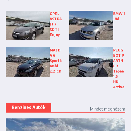
OPEL
BMW 1
ASTRA
18d
J 1.7
CDTI
Enjoy
MAZD
PEUG
A 6
EOT P
Sportk
ARTN
ombi
ER
2.2 CD
Tepee
1.6
HDi
Active
Benzines Autók
Mindet megnézem