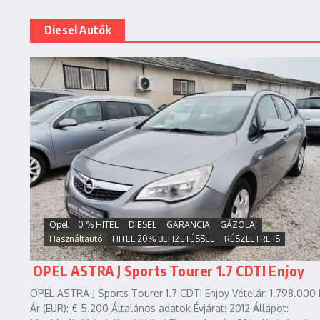
Diesel Autók
Opel
0 % HITEL
DIESEL
GARANCIA
GÁZOLAJ
Használtautó
HITEL 20% BEFIZETÉSSEL
RÉSZLETRE IS
OPEL ASTRA J Sports Tourer 1.7 CDTI Enjoy
OPEL ASTRA J Sports Tourer 1.7 CDTI Enjoy Vételár: 1.798.000 
Ár (EUR): € 5.200 Általános adatok Évjárat: 2012 Állapot: