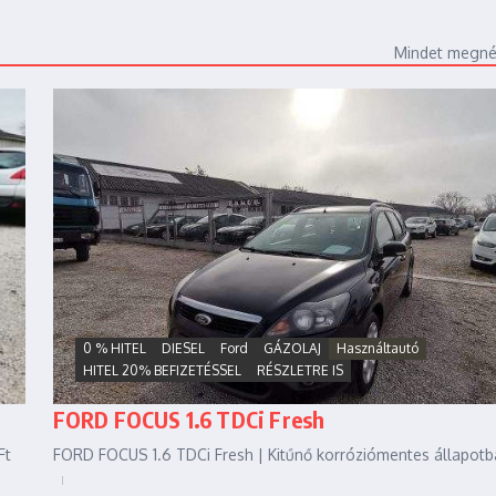
Mindet megn
0 % HITEL
DIESEL
Ford
GÁZOLAJ
Használtautó
HITEL 20% BEFIZETÉSSEL
RÉSZLETRE IS
FORD FOCUS 1.6 TDCi Fresh
Ft
FORD FOCUS 1.6 TDCi Fresh | Kitűnő korróziómentes állapotba