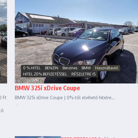
0 % HITEL
BENZIN
Benzines
BMW
Használtautó
HITEL 20% BEFIZETÉSSEL
RÉSZLETRE IS
BMW 325i xDrive Coupe
 Ft
BMW 325i xDrive Coupe | 0%-tól elvihető hitelre...
tó