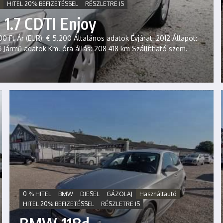
HITEL 20% BEFIZETÉSSEL
RÉSZLETRE IS
1.7 CDTI Enjoy
0 Ft Ár (EUR): € 5.200 Általános adatok Évjárat: 2012 Állapot:
tő Jármű adatok Km. óra állás: 208 418 km Szállítható szem.
0 % HITEL
BMW
DIESEL
GÁZOLAJ
Használtautó
HITEL 20% BEFIZETÉSSEL
RÉSZLETRE IS