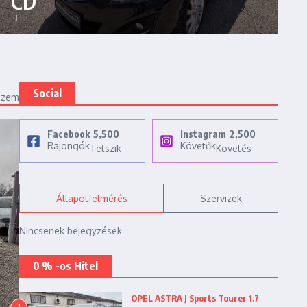
CD
Social
ézem
Facebook
5,500
Instagram
2,500
Rajongók
Követők
Tetszik
Követés
Állapotfelmérés
Szervizek
Nincsenek bejegyzések
0 % -os Hitel
OPEL ASTRA J Sports Tourer 1.7
1