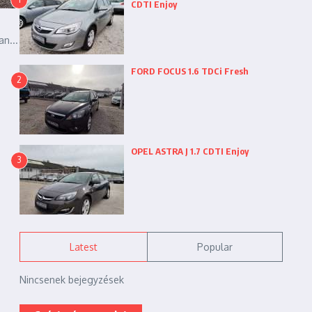
CDTI Enjoy
n...
FORD FOCUS 1.6 TDCi Fresh
2
OPEL ASTRA J 1.7 CDTI Enjoy
3
Latest
Popular
Nincsenek bejegyzések