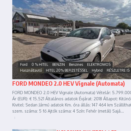
Ford
0 % HITEL
BENZIN
Benzines
ELEKTROMOS
Használtautó
HITEL 20% BEFIZETÉSSEL
Hybrid
RÉSZLETRE IS
FORD MONDEO 2.0 HEV Vignale (Automata)
FORD MONDEO 2.0 HEV Vignale (Automata) Vételár: 5.799.000
Ár (EUR): € 15.521 Általános adatok Évjárat: 2018 Állapot: Kitűnő
Kivitel: Sedan Jármű adatok Km. óra állás: 147 464 km Szállítha
szem. száma: 5 fő Ajtók száma: 4 Szín: Fehér (metál) Sajá...