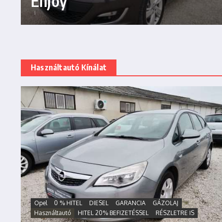
Enjoy
Használtautó Kínálat
Opel
0 % HITEL
DIESEL
GARANCIA
GÁZOLAJ
Használtautó
HITEL 20% BEFIZETÉSSEL
RÉSZLETRE IS