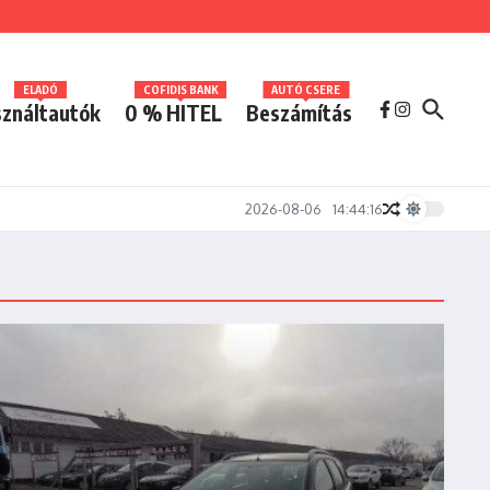
ELADÓ
COFIDIS BANK
AUTÓ CSERE
ználtautók
0 % HITEL
Beszámítás
2026-08-06
14:44:16