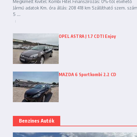
Megkímélt Kivitel: Kombi Hitel Finanszírozás: 0%-tól elvihető
Jármű adatok Km. óra állás: 208 418 km Szállítható szem. szám
5 ...
OPEL ASTRA J 1.7 CDTI Enjoy
MAZDA 6 Sportkombi 2.2 CD
Benzines Autók