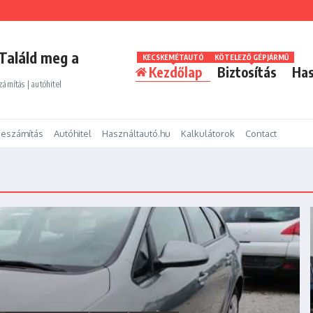
Találd meg a
KECSKEMÉTAUTÓ
KÖTELEZŐ GÉPJÁRMŰ
Kezdőlap
Biztosítás
Has
zámítás | autóhitel
eszámítás
Autóhitel
Használtautó.hu
Kalkulátorok
Contact