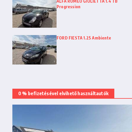
ALFA ROMEO GIULIETTA 1.4 TB
Progression
FORD FIESTA 1.25 Ambiente
0 % befizetésével elvihető használtautók