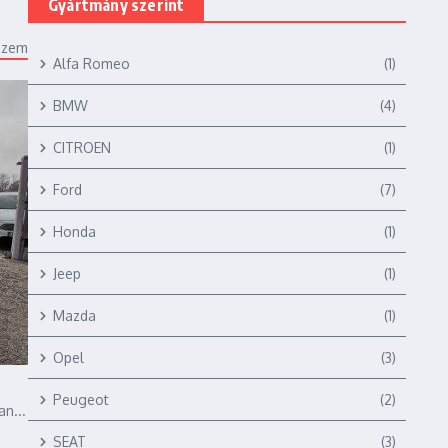
Gyártmány szerint
ézem
Alfa Romeo
(1)
BMW
(4)
CITROEN
(1)
Ford
(7)
Honda
(1)
Jeep
(1)
Mazda
(1)
Opel
(3)
Peugeot
(2)
n...
SEAT
(3)