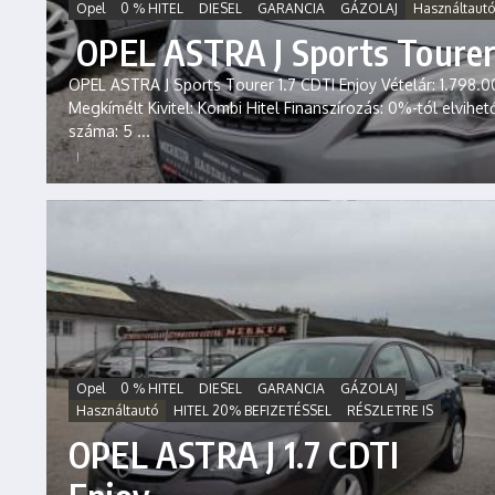
Opel
0 % HITEL
DIESEL
GARANCIA
GÁZOLAJ
Használtautó
OPEL ASTRA J Sports Tourer 
OPEL ASTRA J Sports Tourer 1.7 CDTI Enjoy Vételár: 1.798.00
Megkímélt Kivitel: Kombi Hitel Finanszírozás: 0%-tól elvihe
száma: 5 ...
Opel
0 % HITEL
DIESEL
GARANCIA
GÁZOLAJ
Használtautó
HITEL 20% BEFIZETÉSSEL
RÉSZLETRE IS
OPEL ASTRA J 1.7 CDTI