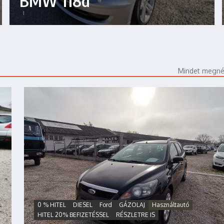
BMW 118d
Mindet megn
0 % HITEL
DIESEL
Ford
GÁZOLAJ
Használtautó
HITEL 20% BEFIZETÉSSEL
RÉSZLETRE IS