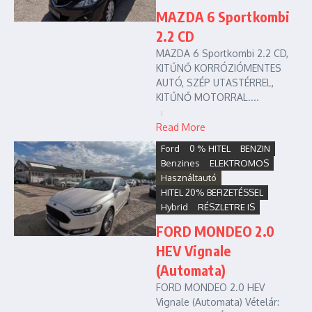
MAZDA 6 Sportkombi
2.2 CD
MAZDA 6 Sportkombi 2.2 CD,
KITŰNŐ KORRÓZIÓMENTES
AUTÓ, SZÉP UTASTÉRREL,
KITŰNŐ MOTORRAL....
Read More
Ford
0 % HITEL
BENZIN
Benzines
ELEKTROMOS
Használtautó
HITEL 20% BEFIZETÉSSEL
Hybrid
RÉSZLETRE IS
FORD MONDEO 2.0
HEV Vignale
(Automata)
FORD MONDEO 2.0 HEV
Vignale (Automata) Vételár: