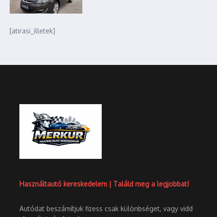
[atirasi_illetek]
Használtautó kereskedelem | Találd meg a legjobbat!
Autódat beszámítjuk fizess csak különbséget, vagy vidd