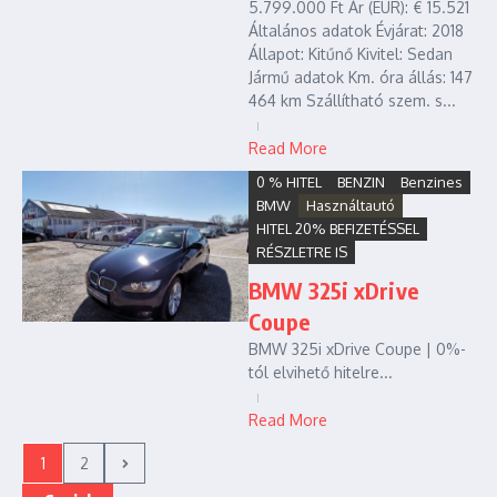
5.799.000 Ft Ár (EUR): € 15.521
Általános adatok Évjárat: 2018
Állapot: Kitűnő Kivitel: Sedan
Jármű adatok Km. óra állás: 147
464 km Szállítható szem. s...
Read More
0 % HITEL
BENZIN
Benzines
BMW
Használtautó
HITEL 20% BEFIZETÉSSEL
RÉSZLETRE IS
BMW 325i xDrive
Coupe
BMW 325i xDrive Coupe | 0%-
tól elvihető hitelre...
Read More
1
2