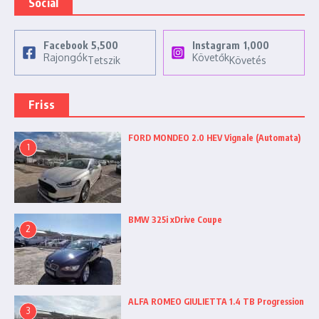
Social
Facebook
5,500
Instagram
1,000
Rajongók
Követők
Tetszik
Követés
Friss
FORD MONDEO 2.0 HEV Vignale (Automata)
1
BMW 325i xDrive Coupe
2
ALFA ROMEO GIULIETTA 1.4 TB Progression
3