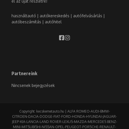
el az újat részletre!
használtautó | autókereskedés | autófelvásárlás |
autóbeszámítás | autóhitel
Partnereink
Nincsenek bejegyzések
Copyright: kecskemetauto.hu | ALFA ROMEO-AUDI-BMW-
CITROEN-DACIA-DODGE-FIAT-FORD-HONDA-HYUNDAI-JAGUAR-
JEEP-KIA-LANCIA-LAND ROVER-LEXUS-MAZDA-MERCEDES BENZ-
MINI-MITSUBISHI-NISSAN-OPEL-PEUGEOT-PORSCHE-RENAULT-