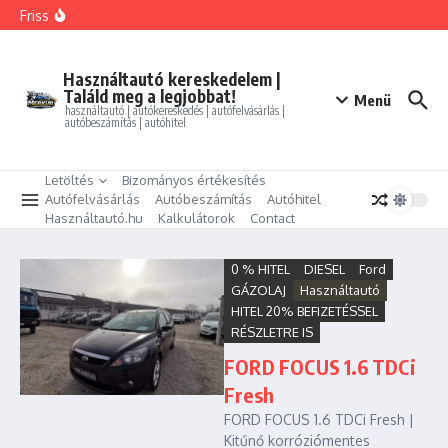
Ugrás a tartalomhoz
FORD MONDEO 2.0 HEV Vignale (Automata)
Friss
BMW 325i xDrive Coupe
BMW 114d Sport Line
ALFA ROMEO GIULIETTA 1.4 TB Progression
PEUGEOT PARTNER Tepee 1.6 HDi Active
Használtautó kereskedelem |
Találd meg a legjobbat!
Menü
használtautó | autókereskedés | autófelvásárlás |
autóbeszámítás | autóhitel
Letöltés
Bizományos értékesítés
Autófelvásárlás
Autóbeszámítás
Autóhitel
Használtautó.hu
Kalkulátorok
Contact
0 % HITEL
DIESEL
Ford
GÁZOLAJ
Használtautó
HITEL 20% BEFIZETÉSSEL
RÉSZLETRE IS
FORD FOCUS 1.6 TDCi
Fresh
FORD FOCUS 1.6 TDCi Fresh |
Kitűnő korróziómentes