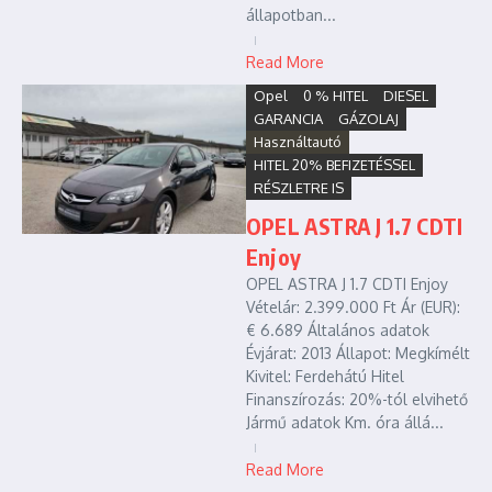
állapotban...
Read More
Opel
0 % HITEL
DIESEL
GARANCIA
GÁZOLAJ
Használtautó
HITEL 20% BEFIZETÉSSEL
RÉSZLETRE IS
OPEL ASTRA J 1.7 CDTI
Enjoy
OPEL ASTRA J 1.7 CDTI Enjoy
Vételár: 2.399.000 Ft Ár (EUR):
€ 6.689 Általános adatok
Évjárat: 2013 Állapot: Megkímélt
Kivitel: Ferdehátú Hitel
Finanszírozás: 20%-tól elvihető
Jármű adatok Km. óra állá...
Read More