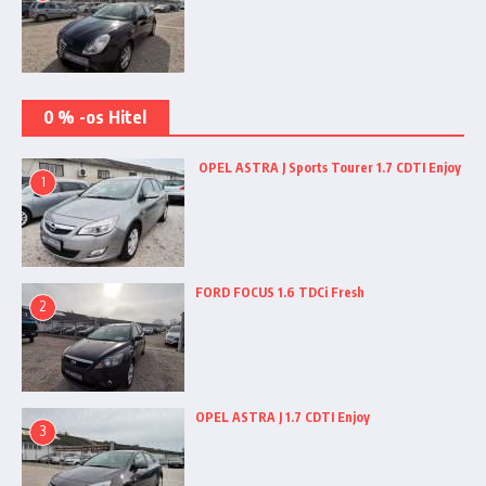
0 % -os Hitel
OPEL ASTRA J Sports Tourer 1.7 CDTI Enjoy
1
FORD FOCUS 1.6 TDCi Fresh
2
OPEL ASTRA J 1.7 CDTI Enjoy
3