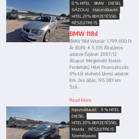
0 % HITEL
BMW
DIESEL
GÁZOLAJ
Használtautó
HITEL 20% BEFIZETÉSSEL
RÉSZLETRE IS
BMW 118d
BMW 118d Vételár: 1.799.000 Ft
Ár (EUR): € 5.335 Általános
adatok Évjárat: 2007/12
Állapot: Megkímélt Kivitel:
Ferdehátú Hitel Finanszírozás:
0%-tól elvihető Jármű adatok
Km. óra állás: 195 083 km
Szá...
Read More
Használtautó
0 % HITEL
DIESEL
HITEL 20% BEFIZETÉSSEL
Mazda
RÉSZLETRE IS
Személyauto