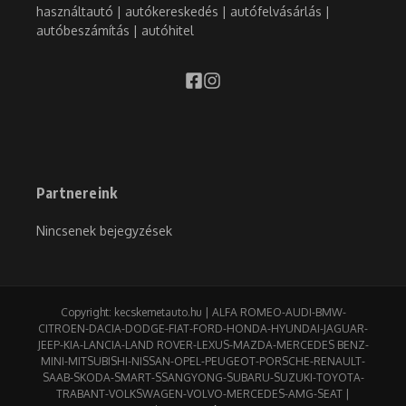
használtautó | autókereskedés | autófelvásárlás |
autóbeszámítás | autóhitel
Partnereink
Nincsenek bejegyzések
Copyright: kecskemetauto.hu | ALFA ROMEO-AUDI-BMW-
CITROEN-DACIA-DODGE-FIAT-FORD-HONDA-HYUNDAI-JAGUAR-
JEEP-KIA-LANCIA-LAND ROVER-LEXUS-MAZDA-MERCEDES BENZ-
MINI-MITSUBISHI-NISSAN-OPEL-PEUGEOT-PORSCHE-RENAULT-
SAAB-SKODA-SMART-SSANGYONG-SUBARU-SUZUKI-TOYOTA-
TRABANT-VOLKSWAGEN-VOLVO-MERCEDES-AMG-SEAT |