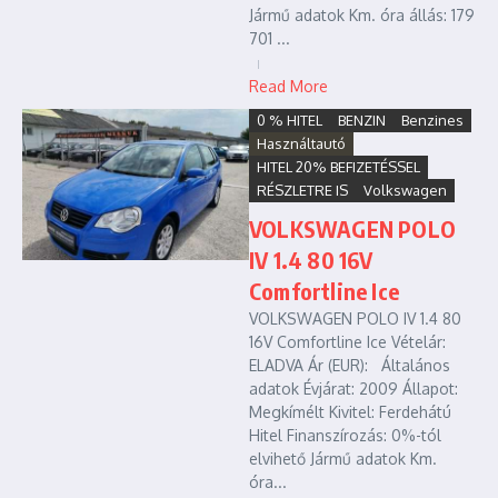
Jármű adatok Km. óra állás: 179
701 ...
Read More
0 % HITEL
BENZIN
Benzines
Használtautó
HITEL 20% BEFIZETÉSSEL
RÉSZLETRE IS
Volkswagen
VOLKSWAGEN POLO
IV 1.4 80 16V
Comfortline Ice
VOLKSWAGEN POLO IV 1.4 80
16V Comfortline Ice Vételár:
ELADVA Ár (EUR): Általános
adatok Évjárat: 2009 Állapot:
Megkímélt Kivitel: Ferdehátú
Hitel Finanszírozás: 0%-tól
elvihető Jármű adatok Km.
óra...