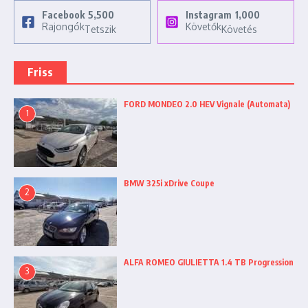
Facebook
5,500
Instagram
1,000
Rajongók
Követők
Tetszik
Követés
Friss
FORD MONDEO 2.0 HEV Vignale (Automata)
1
BMW 325i xDrive Coupe
2
ALFA ROMEO GIULIETTA 1.4 TB Progression
3