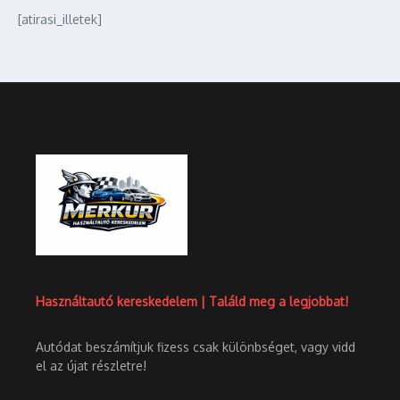
[atirasi_illetek]
Használtautó kereskedelem | Találd meg a legjobbat!
Autódat beszámítjuk fizess csak különbséget, vagy vidd
el az újat részletre!