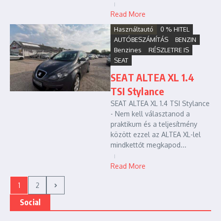
Read More
Használtautó
0 % HITEL
AUTÓBESZÁMÍTÁS
BENZIN
Benzines
RÉSZLETRE IS
SEAT
SEAT ALTEA XL 1.4
TSI Stylance
SEAT ALTEA XL 1.4 TSI Stylance
- Nem kell választanod a
praktikum és a teljesítmény
között ezzel az ALTEA XL-lel
mindkettőt megkapod...
Read More
1
2
Social