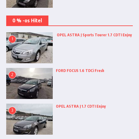
0 % -os Hitel
OPEL ASTRA J Sports Tourer 1.7 CDTI Enjoy
1
FORD FOCUS 1.6 TDCi Fresh
2
OPEL ASTRA J 1.7 CDTI Enjoy
3