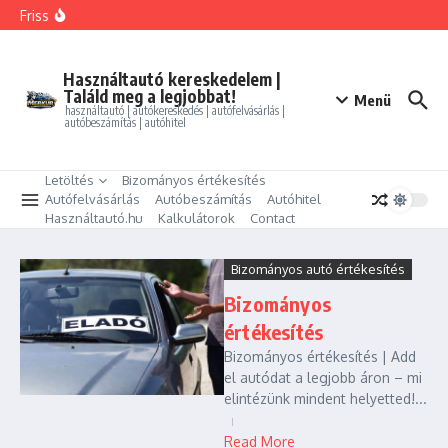
Ugrás a tartalomhoz
FORD MONDEO 2.0 HEV Vignale (Automata)
Friss
BMW 325i xDrive Coupe
BMW 114d Sport Line
ALFA ROMEO GIULIETTA 1.4 TB Progression
PEUGEOT PARTNER Tepee 1.6 HDi Active
Használtautó kereskedelem |
Találd meg a legjobbat!
Menü
használtautó | autókereskedés | autófelvásárlás |
autóbeszámítás | autóhitel
Letöltés
Bizományos értékesítés
Autófelvásárlás
Autóbeszámítás
Autóhitel
Használtautó.hu
Kalkulátorok
Contact
Bizományos autó értékesítés
Bizományos
értékesítés
Bizományos értékesítés | Add
el autódat a legjobb áron – mi
elintézünk mindent helyetted!...
Read More