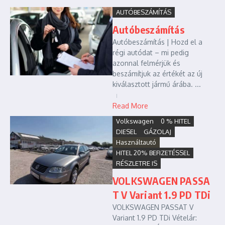
AUTÓBESZÁMÍTÁS
Autóbeszámítás
Autóbeszámítás | Hozd el a
régi autódat – mi pedig
azonnal felmérjük és
beszámítjuk az értékét az új
kiválasztott jármű árába. ...
Read More
Volkswagen
0 % HITEL
DIESEL
GÁZOLAJ
Használtautó
HITEL 20% BEFIZETÉSSEL
RÉSZLETRE IS
VOLKSWAGEN PASSA
T V Variant 1.9 PD TDi
VOLKSWAGEN PASSAT V
Variant 1.9 PD TDi Vételár: