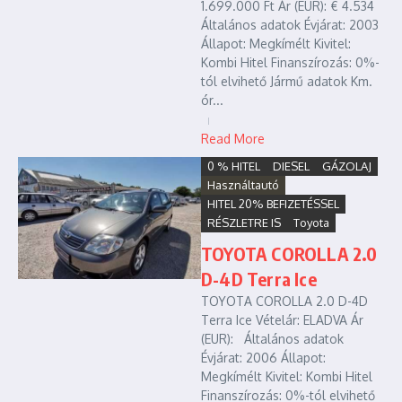
1.699.000 Ft Ár (EUR): € 4.534
Általános adatok Évjárat: 2003
Állapot: Megkímélt Kivitel:
Kombi Hitel Finanszírozás: 0%-
tól elvihető Jármű adatok Km.
ór...
Read More
0 % HITEL
DIESEL
GÁZOLAJ
Használtautó
HITEL 20% BEFIZETÉSSEL
RÉSZLETRE IS
Toyota
TOYOTA COROLLA 2.0
D-4D Terra Ice
TOYOTA COROLLA 2.0 D-4D
Terra Ice Vételár: ELADVA Ár
(EUR): Általános adatok
Évjárat: 2006 Állapot:
Megkímélt Kivitel: Kombi Hitel
Finanszírozás: 0%-tól elvihető