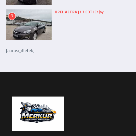
OPEL ASTRA J 1.7 CDTI Enjoy
3
[atirasi_illetek]