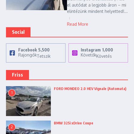
el autódat a legjobb áron – mi
elintézünk mindent helyetted!...
Read More
Social
Facebook
5,500
Instagram
1,000
Rajongók
Követők
Tetszik
Követés
Friss
FORD MONDEO 2.0 HEV Vignale (Automata)
1
BMW 325i xDrive Coupe
2