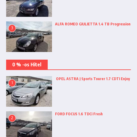
ALFA ROMEO GIULIETTA 1.4 TB Progression
3
0 % -os Hitel
OPEL ASTRA J Sports Tourer 1.7 CDTI Enjoy
1
FORD FOCUS 1.6 TDCi Fresh
2