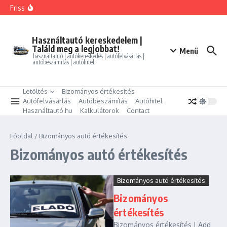
Ugrás a tartalomhoz
FORD MONDEO 2.0 HEV Vignale (Automata)
Friss
BMW 325i xDrive Coupe
BMW 114d Sport Line
ALFA ROMEO GIULIETTA 1.4 TB Progression
PEUGEOT PARTNER Tepee 1.6 HDi Active
Használtautó kereskedelem |
Találd meg a legjobbat!
Menü
használtautó | autókereskedés | autófelvásárlás |
autóbeszámítás | autóhitel
Letöltés
Bizományos értékesítés
Autófelvásárlás
Autóbeszámítás
Autóhitel
Használtautó.hu
Kalkulátorok
Contact
Főoldal
/
Bizományos autó értékesítés
Bizományos autó értékesítés
Bizományos autó értékesítés
Bizományos
értékesítés
Bizományos értékesítés | Add