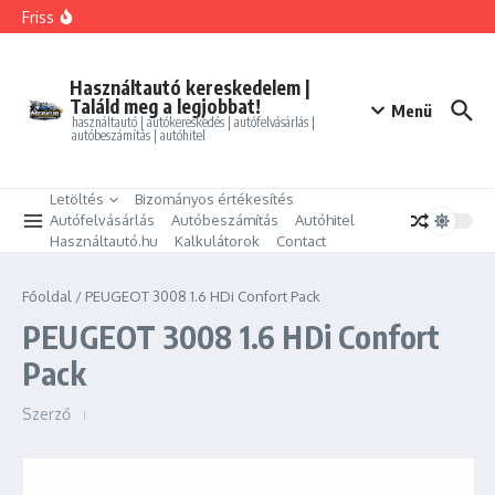
Ugrás a tartalomhoz
FORD MONDEO 2.0 HEV Vignale (Automata)
Friss
BMW 325i xDrive Coupe
BMW 114d Sport Line
ALFA ROMEO GIULIETTA 1.4 TB Progression
PEUGEOT PARTNER Tepee 1.6 HDi Active
Használtautó kereskedelem |
Találd meg a legjobbat!
Menü
használtautó | autókereskedés | autófelvásárlás |
autóbeszámítás | autóhitel
Letöltés
Bizományos értékesítés
Autófelvásárlás
Autóbeszámítás
Autóhitel
Használtautó.hu
Kalkulátorok
Contact
Főoldal
/
PEUGEOT 3008 1.6 HDi Confort Pack
PEUGEOT 3008 1.6 HDi Confort
Pack
Szerző