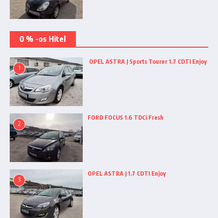
0 % -os Hitel
OPEL ASTRA J Sports Tourer 1.7 CDTI Enjoy
1
FORD FOCUS 1.6 TDCi Fresh
2
OPEL ASTRA J 1.7 CDTI Enjoy
3