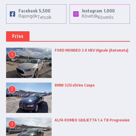
Facebook
5,500
Instagram
1,000
Rajongók
Követők
Tetszik
Követés
Friss
FORD MONDEO 2.0 HEV Vignale (Automata)
1
BMW 325i xDrive Coupe
2
ALFA ROMEO GIULIETTA 1.4 TB Progression
3