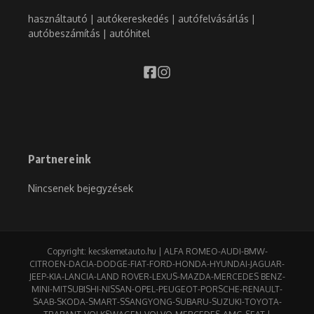
használtautó | autókereskedés | autófelvásárlás |
autóbeszámítás | autóhitel
Partnereink
Nincsenek bejegyzések
Copyright: kecskemetauto.hu | ALFA ROMEO-AUDI-BMW-
CITROEN-DACIA-DODGE-FIAT-FORD-HONDA-HYUNDAI-JAGUAR-
JEEP-KIA-LANCIA-LAND ROVER-LEXUS-MAZDA-MERCEDES BENZ-
MINI-MITSUBISHI-NISSAN-OPEL-PEUGEOT-PORSCHE-RENAULT-
SAAB-SKODA-SMART-SSANGYONG-SUBARU-SUZUKI-TOYOTA-