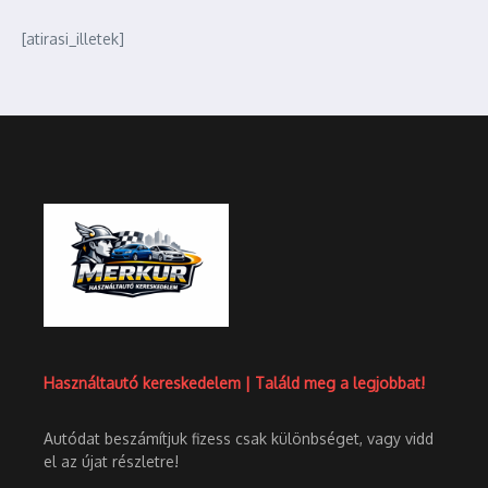
[atirasi_illetek]
Használtautó kereskedelem | Találd meg a legjobbat!
Autódat beszámítjuk fizess csak különbséget, vagy vidd
el az újat részletre!