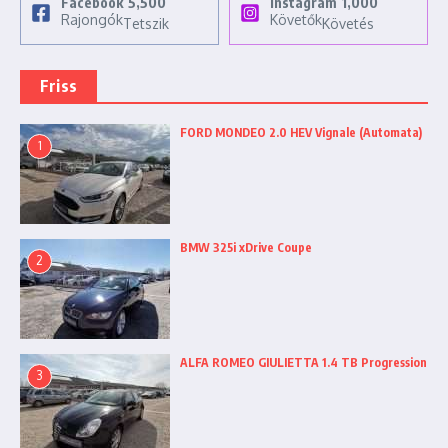
Facebook
5,500
Instagram
1,000
Rajongók
Követők
Tetszik
Követés
Friss
FORD MONDEO 2.0 HEV Vignale (Automata)
1
BMW 325i xDrive Coupe
2
ALFA ROMEO GIULIETTA 1.4 TB Progression
3