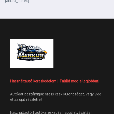
[atirasi_illetek]
Használtautó kereskedelem | Találd meg a legjobbat!
Autódat beszámítjuk fizess csak különbséget, vagy vidd
el az újat részletre!
használtautó | autókereskedés | autófelvásárlás |