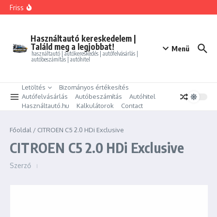
Ugrás a tartalomhoz
FORD MONDEO 2.0 HEV Vignale (Automata)
Friss
BMW 325i xDrive Coupe
BMW 114d Sport Line
ALFA ROMEO GIULIETTA 1.4 TB Progression
PEUGEOT PARTNER Tepee 1.6 HDi Active
Használtautó kereskedelem |
Találd meg a legjobbat!
Menü
használtautó | autókereskedés | autófelvásárlás |
autóbeszámítás | autóhitel
Letöltés
Bizományos értékesítés
Autófelvásárlás
Autóbeszámítás
Autóhitel
Használtautó.hu
Kalkulátorok
Contact
Főoldal
/
CITROEN C5 2.0 HDi Exclusive
CITROEN C5 2.0 HDi Exclusive
Szerző