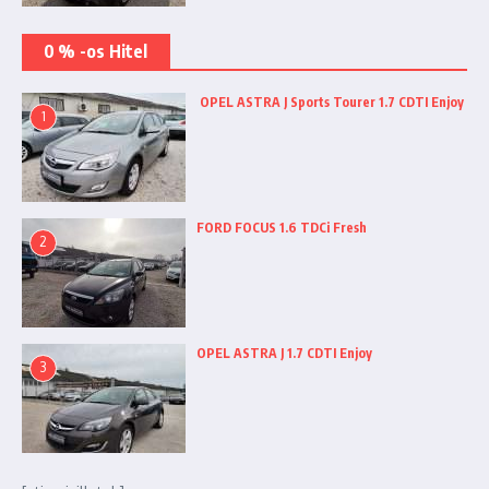
0 % -os Hitel
OPEL ASTRA J Sports Tourer 1.7 CDTI Enjoy
1
FORD FOCUS 1.6 TDCi Fresh
2
OPEL ASTRA J 1.7 CDTI Enjoy
3