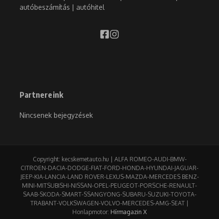
autóbeszámítás | autóhitel
Partnereink
Nincsenek bejegyzések
Copyright: kecskemetauto.hu | ALFA ROMEO-AUDI-BMW-
CITROEN-DACIA-DODGE-FIAT-FORD-HONDA-HYUNDAI-JAGUAR-
JEEP-KIA-LANCIA-LAND ROVER-LEXUS-MAZDA-MERCEDES BENZ-
MINI-MITSUBISHI-NISSAN-OPEL-PEUGEOT-PORSCHE-RENAULT-
SAAB-SKODA-SMART-SSANGYONG-SUBARU-SUZUKI-TOYOTA-
TRABANT-VOLKSWAGEN-VOLVO-MERCEDES-AMG-SEAT |
Honlapmotor:
Hírmagazin X