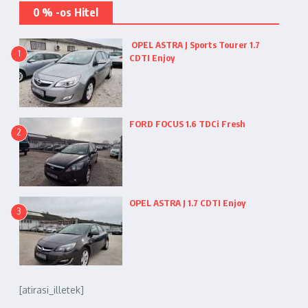
0 % -os Hitel
OPEL ASTRA J Sports Tourer 1.7
1
CDTI Enjoy
FORD FOCUS 1.6 TDCi Fresh
2
OPEL ASTRA J 1.7 CDTI Enjoy
3
[atirasi_illetek]