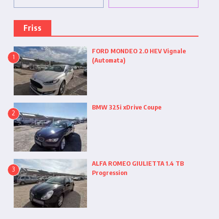
Friss
FORD MONDEO 2.0 HEV Vignale
1
(Automata)
BMW 325i xDrive Coupe
2
ALFA ROMEO GIULIETTA 1.4 TB
3
Progression