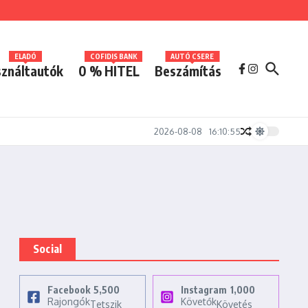
ELADÓ
COFIDIS BANK
AUTÓ CSERE
ználtautók
0 % HITEL
Beszámítás
2026-08-08
16:10:55
Social
Facebook
5,500
Instagram
1,000
Rajongók
Követők
Tetszik
Követés