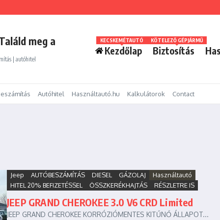
Találd meg a
KECSKEMÉTAUTÓ
KÖTELEZŐ GÉPJÁRMŰ
Kezdőlap
Biztosítás
Has
mítás | autóhitel
eszámítás
Autóhitel
Használtautó.hu
Kalkulátorok
Contact
Jeep
AUTÓBESZÁMÍTÁS
DIESEL
GÁZOLAJ
Használtautó
HITEL 20% BEFIZETÉSSEL
ÖSSZKERÉKHAJTÁS
RÉSZLETRE IS
JEEP GRAND CHEROKEE 3.0 V6 CRD Limited
JEEP GRAND CHEROKEE KORRÓZIÓMENTES KITŰNŐ ÁLLAPOT...