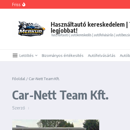
Ugrás a tartalomhoz
Friss
FORD MONDEO 2.0 HEV Vignale (Automata)
BMW 325i xDrive Coupe
BMW 114d Sport Line
ALFA ROMEO GIULIETTA 1.4 TB Progression
Használtautó kereskedelem | 
PEUGEOT PARTNER Tepee 1.6 HDi Active
legjobbat!
használtautó | autókereskedés | autófelvásárlás | autóbeszá
Letöltés
Bizományos értékesítés
Autófelvásárlás
Autób
Főoldal
/
Car-Nett Team Kft.
Car-Nett Team Kft.
Szerző