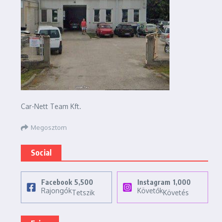
Car-Nett Team Kft.
Megosztom
Social
Facebook
5,500
Instagram
1,000
Rajongók
Követők
Tetszik
Követés