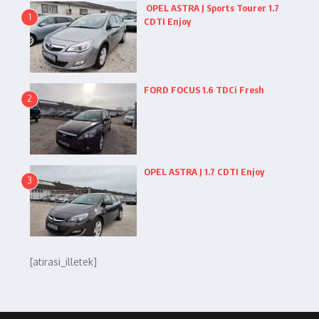
OPEL ASTRA J Sports Tourer 1.7
1
CDTI Enjoy
FORD FOCUS 1.6 TDCi Fresh
2
OPEL ASTRA J 1.7 CDTI Enjoy
3
[atirasi_illetek]