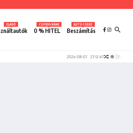
ELADÓ
COFIDIS BANK
AUTÓ CSERE
ználtautók
0 % HITEL
Beszámítás
2026-08-07
23:12:47