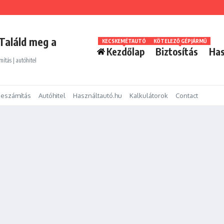
Találd meg a
KECSKEMÉTAUTÓ
KÖTELEZŐ GÉPJÁRMŰ
Kezdőlap
Biztosítás
Has
mítás | autóhitel
eszámítás
Autóhitel
Használtautó.hu
Kalkulátorok
Contact