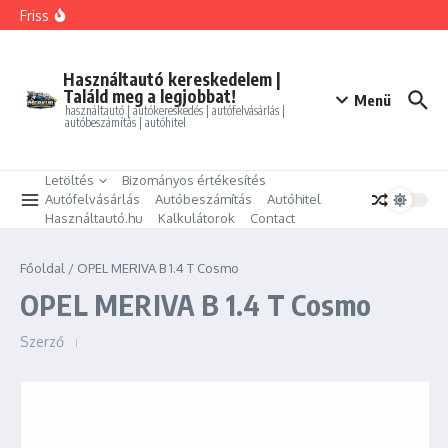
Ugrás a tartalomhoz
FORD MONDEO 2.0 HEV Vignale (Automata)
Friss
BMW 325i xDrive Coupe
BMW 114d Sport Line
ALFA ROMEO GIULIETTA 1.4 TB Progression
PEUGEOT PARTNER Tepee 1.6 HDi Active
Használtautó kereskedelem |
Találd meg a legjobbat!
Menü
használtautó | autókereskedés | autófelvásárlás |
autóbeszámítás | autóhitel
Letöltés
Bizományos értékesítés
Autófelvásárlás
Autóbeszámítás
Autóhitel
Használtautó.hu
Kalkulátorok
Contact
Főoldal
/
OPEL MERIVA B 1.4 T Cosmo
OPEL MERIVA B 1.4 T Cosmo
Szerző