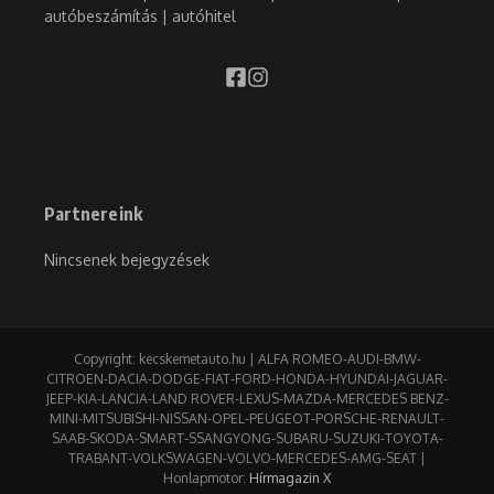
autóbeszámítás | autóhitel
Partnereink
Nincsenek bejegyzések
Copyright: kecskemetauto.hu | ALFA ROMEO-AUDI-BMW-
CITROEN-DACIA-DODGE-FIAT-FORD-HONDA-HYUNDAI-JAGUAR-
JEEP-KIA-LANCIA-LAND ROVER-LEXUS-MAZDA-MERCEDES BENZ-
MINI-MITSUBISHI-NISSAN-OPEL-PEUGEOT-PORSCHE-RENAULT-
SAAB-SKODA-SMART-SSANGYONG-SUBARU-SUZUKI-TOYOTA-
TRABANT-VOLKSWAGEN-VOLVO-MERCEDES-AMG-SEAT |
Honlapmotor:
Hírmagazin X