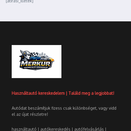
[atirasi_illetek]
Használtautó kereskedelem | Találd meg a legjobbat!
Autódat beszámítjuk fizess csak különbséget, vagy vidd
el az újat részletre!
használtautó | autókereskedés | autófelvásárlás |