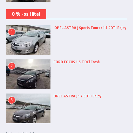
0 % -os Hitel
OPEL ASTRA J Sports Tourer 1.7 CDTI Enjoy
1
FORD FOCUS 1.6 TDCi Fresh
2
OPEL ASTRA J 1.7 CDTI Enjoy
3