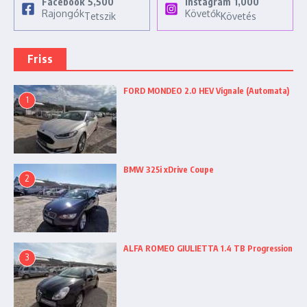
Facebook
5,500
Instagram
1,000
Rajongók
Követők
Tetszik
Követés
Friss
FORD MONDEO 2.0 HEV Vignale (Automata)
1
BMW 325i xDrive Coupe
2
ALFA ROMEO GIULIETTA 1.4 TB Progression
3