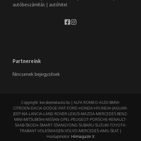
autóbeszámítás | autóhitel
Partnereink
Nincsenek bejegyzések
Copyright: kecskemetauto.hu | ALFA ROMEO-AUDI-BMW-
CITROEN-DACIA-DODGE-FIAT-FORD-HONDA-HYUNDAI-JAGUAR-
JEEP-KIA-LANCIA-LAND ROVER-LEXUS-MAZDA-MERCEDES BENZ-
MINI-MITSUBISHI-NISSAN-OPEL-PEUGEOT-PORSCHE-RENAULT-
SAAB-SKODA-SMART-SSANGYONG-SUBARU-SUZUKI-TOYOTA-
TRABANT-VOLKSWAGEN-VOLVO-MERCEDES-AMG-SEAT |
Honlapmotor:
Hírmagazin X