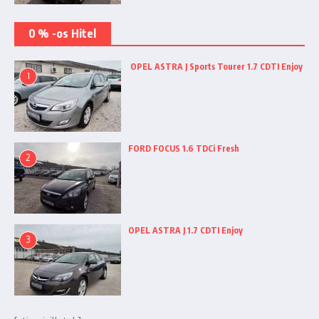
0 % -os Hitel
OPEL ASTRA J Sports Tourer 1.7 CDTI Enjoy
1
FORD FOCUS 1.6 TDCi Fresh
2
OPEL ASTRA J 1.7 CDTI Enjoy
3