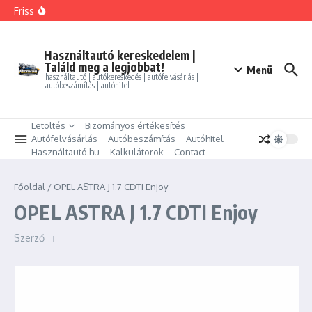
Ugrás a tartalomhoz
FORD MONDEO 2.0 HEV Vignale (Automata)
Friss
BMW 325i xDrive Coupe
BMW 114d Sport Line
ALFA ROMEO GIULIETTA 1.4 TB Progression
PEUGEOT PARTNER Tepee 1.6 HDi Active
Használtautó kereskedelem |
Találd meg a legjobbat!
Menü
használtautó | autókereskedés | autófelvásárlás |
autóbeszámítás | autóhitel
Letöltés
Bizományos értékesítés
Autófelvásárlás
Autóbeszámítás
Autóhitel
Használtautó.hu
Kalkulátorok
Contact
Főoldal
/
OPEL ASTRA J 1.7 CDTI Enjoy
OPEL ASTRA J 1.7 CDTI Enjoy
Szerző