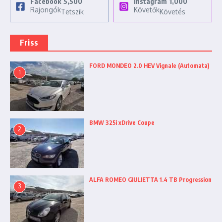
Facebook
5,500
Instagram
1,000
Rajongók
Követők
Tetszik
Követés
Friss
FORD MONDEO 2.0 HEV Vignale (Automata)
1
BMW 325i xDrive Coupe
2
ALFA ROMEO GIULIETTA 1.4 TB Progression
3