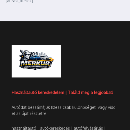
[atirasi_illetek]
Használtautó kereskedelem | Találd meg a legjobbat!
Autódat beszámítjuk fizess csak különbséget, vagy vidd
el az újat részletre!
használtautó | autókereskedés | autófelvásárlás |