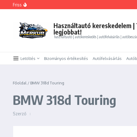
Ugrás a tartalomhoz
Friss
FORD MONDEO 2.0 HEV Vignale (Automata)
BMW 325i xDrive Coupe
BMW 114d Sport Line
ALFA ROMEO GIULIETTA 1.4 TB Progression
Használtautó kereskedelem | 
PEUGEOT PARTNER Tepee 1.6 HDi Active
legjobbat!
használtautó | autókereskedés | autófelvásárlás | autóbeszá
Letöltés
Bizományos értékesítés
Autófelvásárlás
Autób
Főoldal
/
BMW 318d Touring
BMW 318d Touring
Szerző