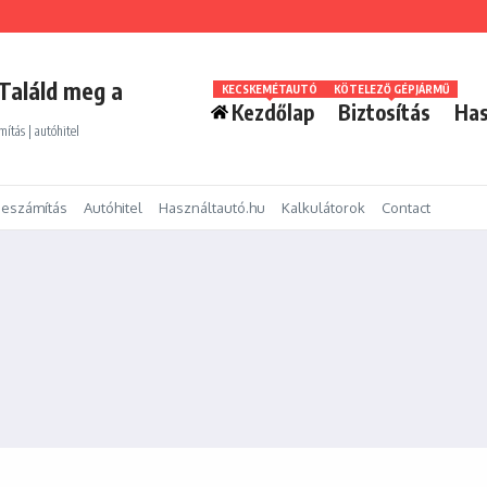
Találd meg a
KECSKEMÉTAUTÓ
KÖTELEZŐ GÉPJÁRMŰ
Kezdőlap
Biztosítás
Has
mítás | autóhitel
eszámítás
Autóhitel
Használtautó.hu
Kalkulátorok
Contact