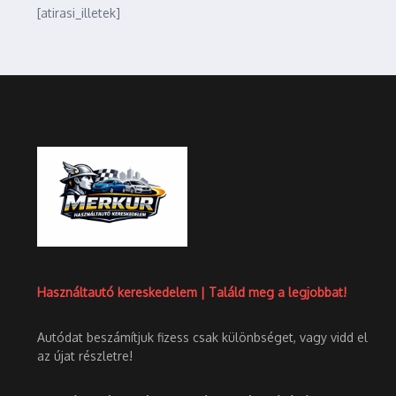
[atirasi_illetek]
Használtautó kereskedelem | Találd meg a legjobbat!
Autódat beszámítjuk fizess csak különbséget, vagy vidd el
az újat részletre!