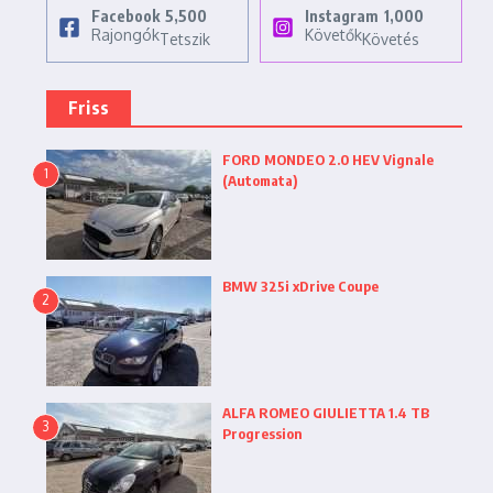
Facebook
5,500
Instagram
1,000
Rajongók
Követők
Tetszik
Követés
Friss
FORD MONDEO 2.0 HEV Vignale
1
(Automata)
BMW 325i xDrive Coupe
2
ALFA ROMEO GIULIETTA 1.4 TB
3
Progression