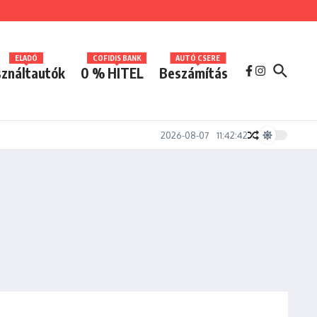
ELADÓ
COFIDIS BANK
AUTÓ CSERE
ználtautók
0 % HITEL
Beszámítás
2026-08-07
11:42:42