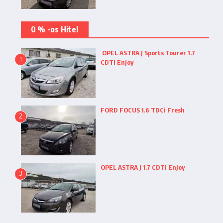
0 % -os Hitel
OPEL ASTRA J Sports Tourer 1.7
1
CDTI Enjoy
FORD FOCUS 1.6 TDCi Fresh
2
OPEL ASTRA J 1.7 CDTI Enjoy
3