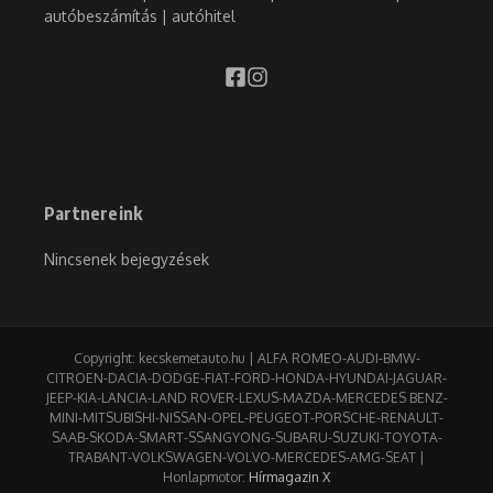
autóbeszámítás | autóhitel
Partnereink
Nincsenek bejegyzések
Copyright: kecskemetauto.hu | ALFA ROMEO-AUDI-BMW-
CITROEN-DACIA-DODGE-FIAT-FORD-HONDA-HYUNDAI-JAGUAR-
JEEP-KIA-LANCIA-LAND ROVER-LEXUS-MAZDA-MERCEDES BENZ-
MINI-MITSUBISHI-NISSAN-OPEL-PEUGEOT-PORSCHE-RENAULT-
SAAB-SKODA-SMART-SSANGYONG-SUBARU-SUZUKI-TOYOTA-
TRABANT-VOLKSWAGEN-VOLVO-MERCEDES-AMG-SEAT |
Honlapmotor:
Hírmagazin X