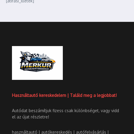
[atirasi_illetek]
Használtautó kereskedelem | Találd meg a legjobbat!
Autódat beszámítjuk fizess csak különbséget, vagy vidd
el az újat részletre!
használtautó | autókereskedés | autófelvásárlás |