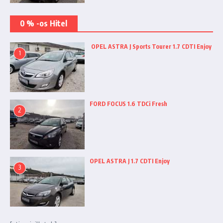
0 % -os Hitel
OPEL ASTRA J Sports Tourer 1.7 CDTI Enjoy
1
FORD FOCUS 1.6 TDCi Fresh
2
OPEL ASTRA J 1.7 CDTI Enjoy
3