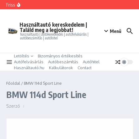
Ugrás a tartalomhoz
FORD MONDEO 2.0 HEV Vignale (Automata)
Friss
BMW 325i xDrive Coupe
BMW 114d Sport Line
ALFA ROMEO GIULIETTA 1.4 TB Progression
PEUGEOT PARTNER Tepee 1.6 HDi Active
Használtautó kereskedelem |
Találd meg a legjobbat!
Menü
használtautó | autókereskedés | autófelvásárlás |
autóbeszámítás | autóhitel
Letöltés
Bizományos értékesítés
Autófelvásárlás
Autóbeszámítás
Autóhitel
Használtautó.hu
Kalkulátorok
Contact
Főoldal
/
BMW 114d Sport Line
BMW 114d Sport Line
Szerző