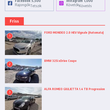
Facebook
5,500
Instagram
1,000
Rajongók
Követők
Tetszik
Követés
Friss
FORD MONDEO 2.0 HEV Vignale (Automata)
1
BMW 325i xDrive Coupe
2
ALFA ROMEO GIULIETTA 1.4 TB Progression
3