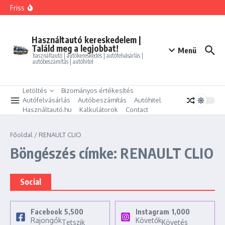
Ugrás a tartalomhoz
FORD MONDEO 2.0 HEV Vignale (Automata)
Friss
BMW 325i xDrive Coupe
BMW 114d Sport Line
ALFA ROMEO GIULIETTA 1.4 TB Progression
PEUGEOT PARTNER Tepee 1.6 HDi Active
Használtautó kereskedelem |
Találd meg a legjobbat!
Menü
használtautó | autókereskedés | autófelvásárlás |
autóbeszámítás | autóhitel
Letöltés
Bizományos értékesítés
Autófelvásárlás
Autóbeszámítás
Autóhitel
Használtautó.hu
Kalkulátorok
Contact
Főoldal
/
RENAULT CLIO
Böngészés címke: RENAULT CLIO
Social
Facebook
5,500
Instagram
1,000
Rajongók
Követők
Tetszik
Követés