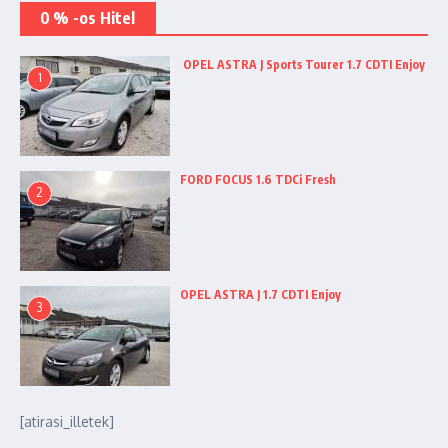
0 % -os Hitel
OPEL ASTRA J Sports Tourer 1.7 CDTI Enjoy
1
FORD FOCUS 1.6 TDCi Fresh
2
OPEL ASTRA J 1.7 CDTI Enjoy
3
[atirasi_illetek]