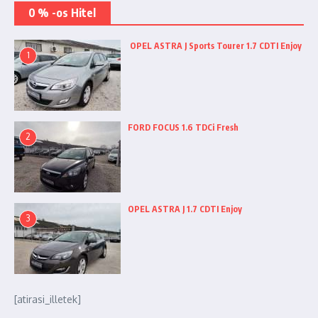
0 % -os Hitel
OPEL ASTRA J Sports Tourer 1.7 CDTI Enjoy
1
FORD FOCUS 1.6 TDCi Fresh
2
OPEL ASTRA J 1.7 CDTI Enjoy
3
[atirasi_illetek]