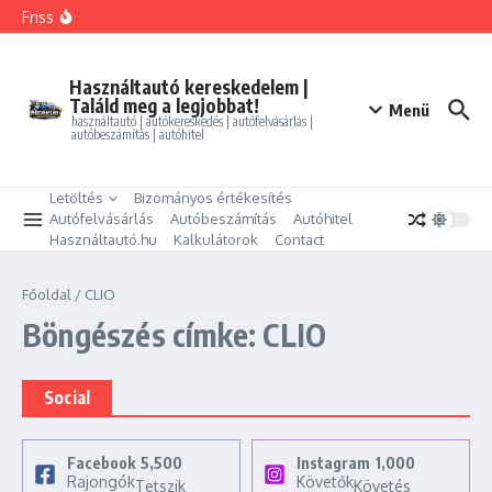
Ugrás a tartalomhoz
FORD MONDEO 2.0 HEV Vignale (Automata)
Friss
BMW 325i xDrive Coupe
BMW 114d Sport Line
ALFA ROMEO GIULIETTA 1.4 TB Progression
PEUGEOT PARTNER Tepee 1.6 HDi Active
Használtautó kereskedelem |
Találd meg a legjobbat!
Menü
használtautó | autókereskedés | autófelvásárlás |
autóbeszámítás | autóhitel
Letöltés
Bizományos értékesítés
Autófelvásárlás
Autóbeszámítás
Autóhitel
Használtautó.hu
Kalkulátorok
Contact
Főoldal
/
CLIO
Böngészés címke: CLIO
Social
Facebook
5,500
Instagram
1,000
Rajongók
Követők
Tetszik
Követés