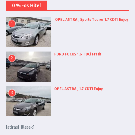
0 % -os Hitel
OPEL ASTRA J Sports Tourer 1.7 CDTI Enjoy
1
FORD FOCUS 1.6 TDCi Fresh
2
OPEL ASTRA J 1.7 CDTI Enjoy
3
[atirasi_illetek]