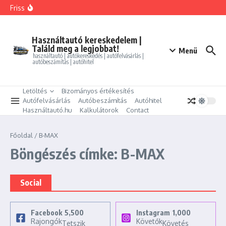
Ugrás a tartalomhoz
FORD MONDEO 2.0 HEV Vignale (Automata)
Friss
BMW 325i xDrive Coupe
BMW 114d Sport Line
ALFA ROMEO GIULIETTA 1.4 TB Progression
PEUGEOT PARTNER Tepee 1.6 HDi Active
Használtautó kereskedelem |
Találd meg a legjobbat!
Menü
használtautó | autókereskedés | autófelvásárlás |
autóbeszámítás | autóhitel
Letöltés
Bizományos értékesítés
Autófelvásárlás
Autóbeszámítás
Autóhitel
Használtautó.hu
Kalkulátorok
Contact
Főoldal
/
B-MAX
Böngészés címke: B-MAX
Social
Facebook
5,500
Instagram
1,000
Rajongók
Követők
Tetszik
Követés