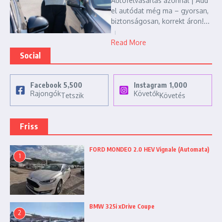
Autófelvásárlás azonnal | Add
el autódat még ma – gyorsan,
biztonságosan, korrekt áron!...
Read More
Social
Facebook
5,500
Instagram
1,000
Rajongók
Követők
Tetszik
Követés
Friss
FORD MONDEO 2.0 HEV Vignale (Automata)
1
BMW 325i xDrive Coupe
2