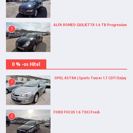
ALFA ROMEO GIULIETTA 1.4 TB Progression
3
0 % -os Hitel
OPEL ASTRA J Sports Tourer 1.7 CDTI Enjoy
1
FORD FOCUS 1.6 TDCi Fresh
2