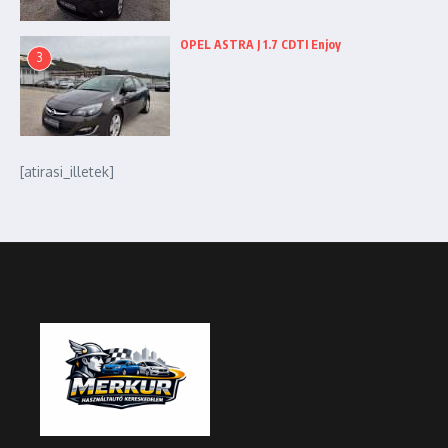
OPEL ASTRA J 1.7 CDTI Enjoy
3
[atirasi_illetek]