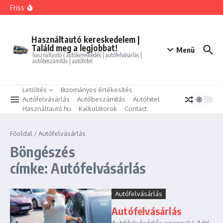
Ugrás a tartalomhoz
FORD MONDEO 2.0 HEV Vignale (Automata)
Friss
BMW 325i xDrive Coupe
BMW 114d Sport Line
ALFA ROMEO GIULIETTA 1.4 TB Progression
PEUGEOT PARTNER Tepee 1.6 HDi Active
Használtautó kereskedelem |
Találd meg a legjobbat!
Menü
használtautó | autókereskedés | autófelvásárlás |
autóbeszámítás | autóhitel
Letöltés
Bizományos értékesítés
Autófelvásárlás
Autóbeszámítás
Autóhitel
Használtautó.hu
Kalkulátorok
Contact
Főoldal
/
Autófelvásárlás
Böngészés
címke: Autófelvásárlás
Autófelvásárlás
Autófelvásárlás