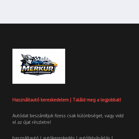
Használtautó kereskedelem | Találd meg a legjobbat!
Autódat beszámítjuk fizess csak különbséget, vagy vidd
el az újat részletre!
használtautó | autókereskedés | autófelvásárlás |