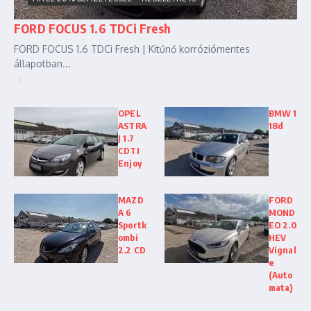
FORD FOCUS 1.6 TDCi Fresh
FORD FOCUS 1.6 TDCi Fresh | Kitűnő korróziómentes
állapotban...
OPEL
BMW 1
ASTRA
18d
J 1.7
CDTI
Enjoy
MAZD
FORD
A 6
MOND
Sportk
EO 2.0
ombi
HEV
2.2 CD
Vignal
e
(Auto
mata)