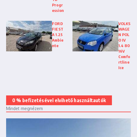
Progr
ession
FORD
VOLKS
FIEST
WAGE
A 1.25
N POL
Ambie
O IV
nte
1.4 80
16V
Comfo
rtline
Ice
0 % befizetésével elvihető használtautók
Mindet megnézem