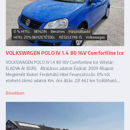
0 % HITEL
BENZIN
Benzines
Használtautó
HITEL 20% BEFIZETÉSSEL
RÉSZLETRE IS
Volkswagen
VOLKSWAGEN POLO IV 1.4 80 16V Comfortline Ice
VOLKSWAGEN POLO IV 1.4 80 16V Comfortline Ice Vételár:
ELADVA Ár (EUR): Általános adatok Évjárat: 2009 Állapot:
Megkímélt Kivitel: Ferdehátú Hitel Finanszírozás: 0%-tól
elvihető Jármű adatok Km. óra állás: 231 462 km Szállítható...
Bővebben