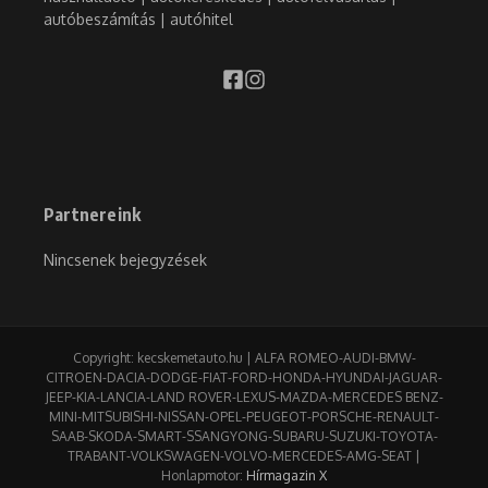
autóbeszámítás | autóhitel
Partnereink
Nincsenek bejegyzések
Copyright: kecskemetauto.hu | ALFA ROMEO-AUDI-BMW-
CITROEN-DACIA-DODGE-FIAT-FORD-HONDA-HYUNDAI-JAGUAR-
JEEP-KIA-LANCIA-LAND ROVER-LEXUS-MAZDA-MERCEDES BENZ-
MINI-MITSUBISHI-NISSAN-OPEL-PEUGEOT-PORSCHE-RENAULT-
SAAB-SKODA-SMART-SSANGYONG-SUBARU-SUZUKI-TOYOTA-
TRABANT-VOLKSWAGEN-VOLVO-MERCEDES-AMG-SEAT |
Honlapmotor:
Hírmagazin X