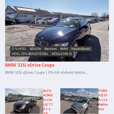
0 % HITEL
BENZIN
Benzines
BMW
Használtautó
HITEL 20% BEFIZETÉSSEL
RÉSZLETRE IS
BMW 325i xDrive Coupe
BMW 325i xDrive Coupe | 0%-tól elvihető hitelre...
ALFA
FORD
ROME
FIEST
O GIU
A 1.25
LIETT
Ambie
A 1.4
nte
TB