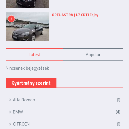
OPEL ASTRA J 1.7 CDTI Enjoy
3
Latest
Popular
Nincsenek bejegyzések
Gyártmány szerint
Alfa Romeo
(1)
BMW
(4)
CITROEN
(1)