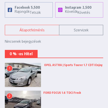
Facebook
5,500
Instagram
2,500
Rajongók
Követők
Tetszik
Követés
Állapotfelmérés
Szervizek
Nincsenek bejegyzések
0 % -os Hitel
OPEL ASTRA J Sports Tourer 1.7 CDTI Enjoy
1
FORD FOCUS 1.6 TDCi Fresh
2