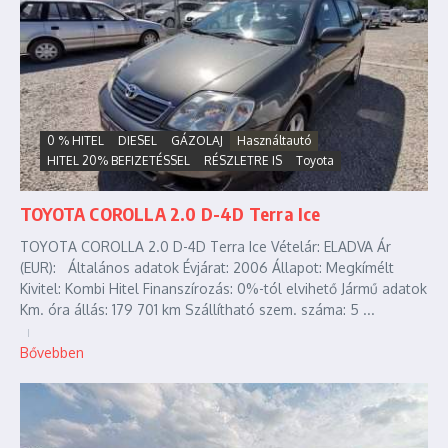
0 % HITEL
DIESEL
GÁZOLAJ
Használtautó
HITEL 20% BEFIZETÉSSEL
RÉSZLETRE IS
Toyota
TOYOTA COROLLA 2.0 D-4D Terra Ice
TOYOTA COROLLA 2.0 D-4D Terra Ice Vételár: ELADVA Ár
(EUR): Általános adatok Évjárat: 2006 Állapot: Megkímélt
Kivitel: Kombi Hitel Finanszírozás: 0%-tól elvihető Jármű adatok
Km. óra állás: 179 701 km Szállítható szem. száma: 5 ...
Bővebben