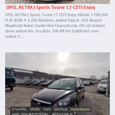
OPEL ASTRA J Sports Tourer 1.7 CDTI Enjoy
OPEL ASTRA J Sports Tourer 1.7 CDTI Enjoy Vételár: 1.798.000
Ft Ár (EUR): € 5.200 Általános adatok Évjárat: 2012 Állapot:
Megkímélt Kivitel: Kombi Hitel Finanszírozás: 0%-tól elvihető
Jármű adatok Km. óra állás: 208 418 km Szállítható szem.
száma: 5 ...
0 % HITEL
DIESEL
Ford
GÁZOLAJ
Használtautó
HITEL 20% BEFIZETÉSSEL
RÉSZLETRE IS