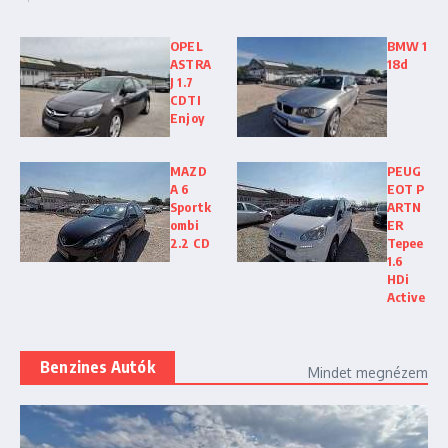
OPEL
BMW 1
ASTRA
18d
J 1.7
CDTI
Enjoy
MAZD
PEUG
A 6
EOT P
Sportk
ARTN
ombi
ER
2.2 CD
Tepee
1.6
HDi
Active
Benzines Autók
Mindet megnézem