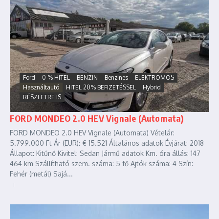
Ford
0 % HITEL
BENZIN
Benzines
ELEKTROMOS
Használtautó
HITEL 20% BEFIZETÉSSEL
Hybrid
RÉSZLETRE IS
FORD MONDEO 2.0 HEV Vignale (Automata)
FORD MONDEO 2.0 HEV Vignale (Automata) Vételár:
5.799.000 Ft Ár (EUR): € 15.521 Általános adatok Évjárat: 2018
Állapot: Kitűnő Kivitel: Sedan Jármű adatok Km. óra állás: 147
464 km Szállítható szem. száma: 5 fő Ajtók száma: 4 Szín:
Fehér (metál) Sajá...