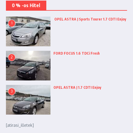
0 % -os Hitel
OPEL ASTRA J Sports Tourer 1.7 CDTI Enjoy
1
FORD FOCUS 1.6 TDCi Fresh
2
OPEL ASTRA J 1.7 CDTI Enjoy
3
[atirasi_illetek]