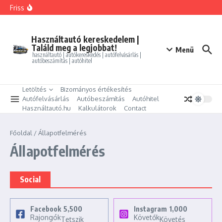
Ugrás a tartalomhoz
FORD MONDEO 2.0 HEV Vignale (Automata)
Friss
BMW 325i xDrive Coupe
BMW 114d Sport Line
ALFA ROMEO GIULIETTA 1.4 TB Progression
PEUGEOT PARTNER Tepee 1.6 HDi Active
Használtautó kereskedelem |
Találd meg a legjobbat!
Menü
használtautó | autókereskedés | autófelvásárlás |
autóbeszámítás | autóhitel
Letöltés
Bizományos értékesítés
Autófelvásárlás
Autóbeszámítás
Autóhitel
Használtautó.hu
Kalkulátorok
Contact
Főoldal
/
Állapotfelmérés
Állapotfelmérés
Social
Facebook
5,500
Instagram
1,000
Rajongók
Követők
Tetszik
Követés