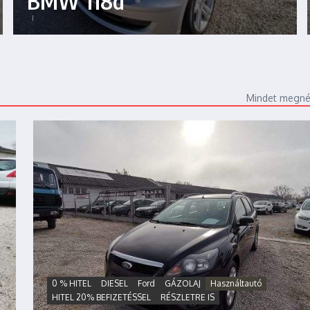
BMW 118d
Mindet megn
0 % HITEL
DIESEL
Ford
GÁZOLAJ
Használtautó
HITEL 20% BEFIZETÉSSEL
RÉSZLETRE IS