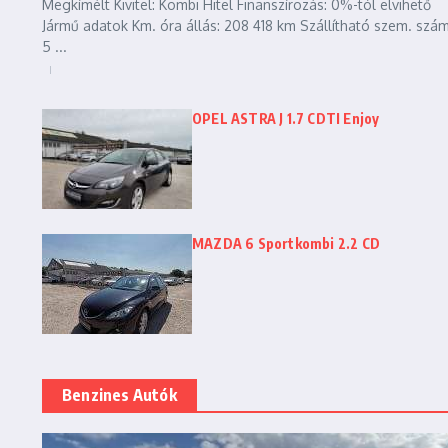
Megkímélt Kivitel: Kombi Hitel Finanszírozás: 0%-tól elvihető
Jármű adatok Km. óra állás: 208 418 km Szállítható szem. szám
5 ...
OPEL ASTRA J 1.7 CDTI Enjoy
MAZDA 6 Sportkombi 2.2 CD
Benzines Autók