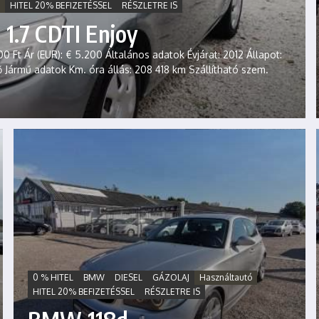
HITEL 20% BEFIZETÉSSEL
RÉSZLETRE IS
1.7 CDTI Enjoy
0 Ft Ár (EUR): € 5.200 Általános adatok Évjárat: 2012 Állapot:
tő Jármű adatok Km. óra állás: 208 418 km Szállítható szem.
0 % HITEL
BMW
DIESEL
GÁZOLAJ
Használtautó
HITEL 20% BEFIZETÉSSEL
RÉSZLETRE IS