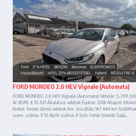
Ford
0 % HITEL
BENZIN
Benzines
ELEKTROMOS
Használtautó
HITEL 20% BEFIZETÉSSEL
Hybrid
RÉSZLETRE IS
FORD MONDEO 2.0 HEV Vignale (Automata)
FORD MONDEO 2.0 HEV Vignale (Automata) Vételár: 5.799.000
Ár (EUR): € 15.521 Általános adatok Évjárat: 2018 Állapot: Kitűnő
Kivitel: Sedan Jármű adatok Km. óra állás: 147 464 km Szállítha
szem. száma: 5 fő Ajtók száma: 4 Szín: Fehér (metál) Sajá...