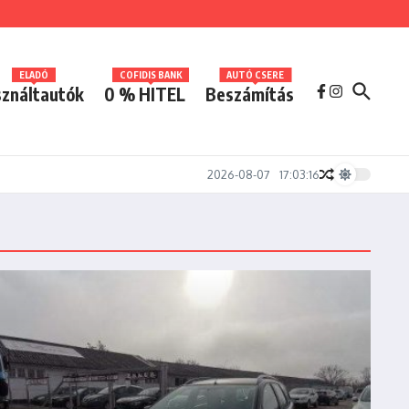
ELADÓ
COFIDIS BANK
AUTÓ CSERE
ználtautók
0 % HITEL
Beszámítás
2026-08-07
17:03:16