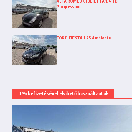
ALFA ROMEO GIULIETTA 1.4 TB
Progression
FORD FIESTA 1.25 Ambiente
0 % befizetésével elvihető használtautók