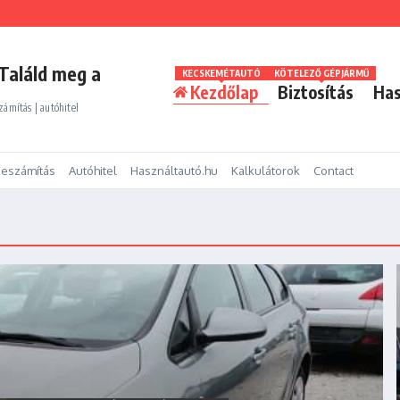
Találd meg a
KECSKEMÉTAUTÓ
KÖTELEZŐ GÉPJÁRMŰ
Kezdőlap
Biztosítás
Has
zámítás | autóhitel
eszámítás
Autóhitel
Használtautó.hu
Kalkulátorok
Contact