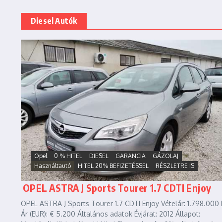
Diesel Autók
Opel
0 % HITEL
DIESEL
GARANCIA
GÁZOLAJ
Használtautó
HITEL 20% BEFIZETÉSSEL
RÉSZLETRE IS
OPEL ASTRA J Sports Tourer 1.7 CDTI Enjoy
OPEL ASTRA J Sports Tourer 1.7 CDTI Enjoy Vételár: 1.798.000 
Ár (EUR): € 5.200 Általános adatok Évjárat: 2012 Állapot: