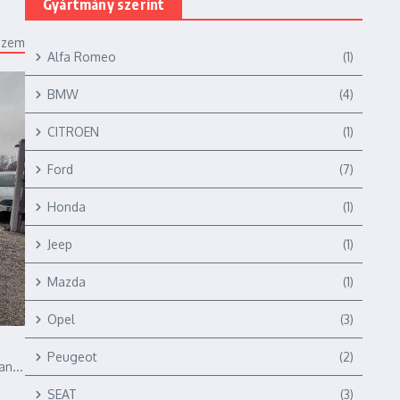
Gyártmány szerint
ézem
Alfa Romeo
(1)
BMW
(4)
CITROEN
(1)
Ford
(7)
Honda
(1)
Jeep
(1)
Mazda
(1)
Opel
(3)
Peugeot
(2)
n...
SEAT
(3)