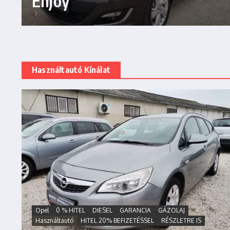
Enjoy
Használtautó Kínálat
Opel
0 % HITEL
DIESEL
GARANCIA
GÁZOLAJ
Használtautó
HITEL 20% BEFIZETÉSSEL
RÉSZLETRE IS