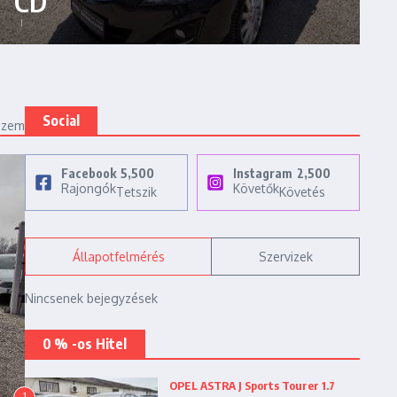
CD
Social
ézem
Facebook
5,500
Instagram
2,500
Rajongók
Követők
Tetszik
Követés
Állapotfelmérés
Szervizek
Nincsenek bejegyzések
0 % -os Hitel
OPEL ASTRA J Sports Tourer 1.7
1