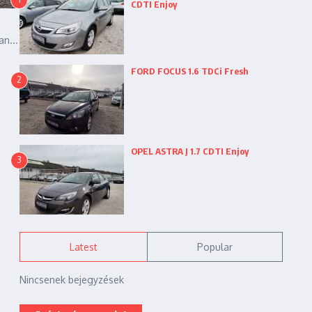
CDTI Enjoy
n...
FORD FOCUS 1.6 TDCi Fresh
2
OPEL ASTRA J 1.7 CDTI Enjoy
3
Latest
Popular
Nincsenek bejegyzések