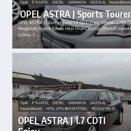
Opel
0 % HITEL
DIESEL
GARANCIA
GÁZOLAJ
Használtautó
OPEL ASTRA J Sports Tourer 
OPEL ASTRA J Sports Tourer 1.7 CDTI Enjoy Vételár: 1.798.00
Megkímélt Kivitel: Kombi Hitel Finanszírozás: 0%-tól elvihe
száma: 5 ...
Opel
0 % HITEL
DIESEL
GARANCIA
GÁZOLAJ
Használtautó
HITEL 20% BEFIZETÉSSEL
RÉSZLETRE IS
OPEL ASTRA J 1.7 CDTI