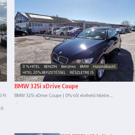
0 % HITEL
BENZIN
Benzines
BMW
Használtautó
HITEL 20% BEFIZETÉSSEL
RÉSZLETRE IS
BMW 325i xDrive Coupe
 Ft
BMW 325i xDrive Coupe | 0%-tól elvihető hitelre...
tó