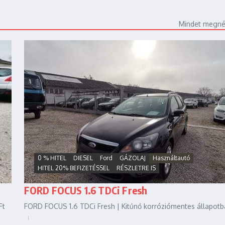
Mindet megn
0 % HITEL
DIESEL
Ford
GÁZOLAJ
Használtautó
HITEL 20% BEFIZETÉSSEL
RÉSZLETRE IS
FORD FOCUS 1.6 TDCi Fresh
Ft
FORD FOCUS 1.6 TDCi Fresh | Kitűnő korróziómentes állapotba